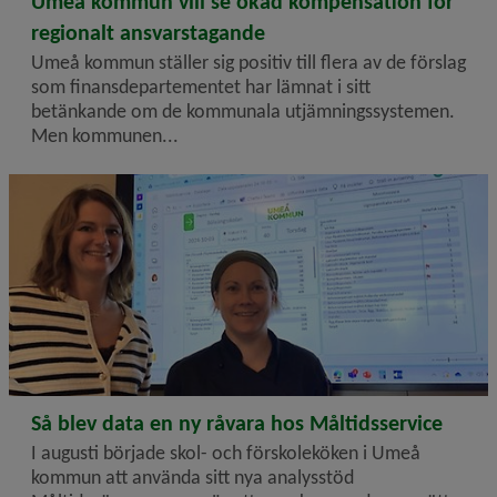
Umeå kommun vill se ökad kompensation för
regionalt ansvarstagande
Umeå kommun ställer sig positiv till flera av de förslag
som finans­departementet har lämnat i sitt
betänkande om de kommunala utjämnings­systemen.
Men kommunen...
2024-10-21
Så blev data en ny råvara hos Måltidsservice
I augusti började skol- och förskoleköken i Umeå
kommun att använda sitt nya analysstöd