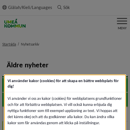
ll innehållet
Giälah/Kieli/Languages
Sök
MENY
nivå i brödsmulenavigeringen
Startsida
Nyhetsarkiv
Äldre nyheter
Vi använder kakor (cookies) för att skapa en bättre webbplats för
2026
Expa
dig!
Vi använder vi oss av kakor (cookies) för webbplatsens grundfunktioner
2025
Expa
och för att förbättra webbplatsen. Vi vill också kunna erbjuda dig
nyttiga funktioner som till exempel uppläsning av text. Vi hoppas att
2024
Expa
det känns okej och att du godkänner alla kakor. Du kan ändra vilka
kakor som får användas genom att klicka på inställningar.
December (7)