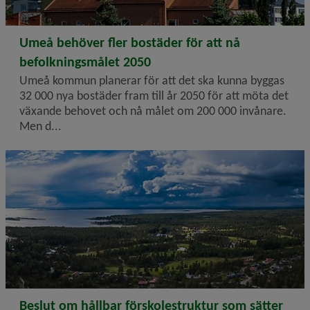
2024-10-25
Umeå behöver fler bostäder för att nå
befolkningsmålet 2050
Umeå kommun planerar för att det ska kunna byggas
32 000 nya bostäder fram till år 2050 för att möta det
växande behovet och nå målet om 200 000 invånare.
Men d...
2024-10-25
Beslut om hållbar förskolestruktur som sätter