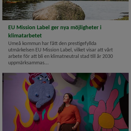
2024-10-08
EU Mission Label ger nya möjligheter i
klimatarbetet
Umeå kommun har fått den prestigefyllda
utmärkelsen EU Mission Label, vilket visar att vårt
arbete för att bli en klimatneutral stad till år 2030
uppmärksammas...