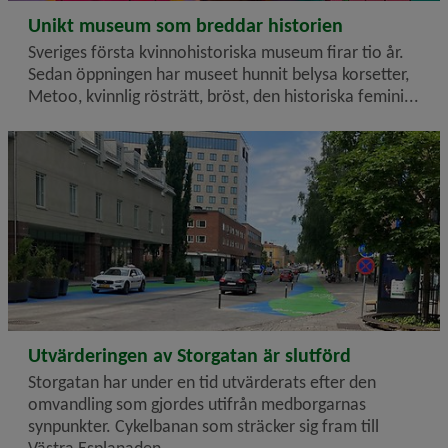
2024-10-07
Unikt museum som breddar historien
Sveriges första kvinnohistoriska museum firar tio år.
Sedan öppningen har museet hunnit belysa korsetter,
Metoo, kvinnlig rösträtt, bröst, den historiska femini...
2024-10-02
Utvärderingen av Storgatan är slutförd
Storgatan har under en tid utvärderats efter den
omvandling som gjordes utifrån medborgarnas
synpunkter. Cykelbanan som sträcker sig fram till
Västra Esplanaden...