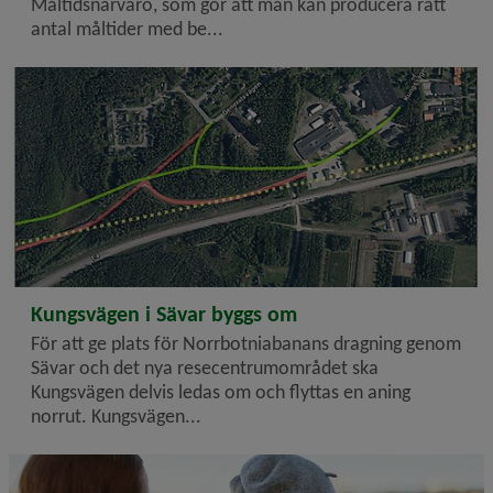
Måltidsnärvaro, som gör att man kan producera rätt
antal måltider med be...
2024-10-16
Kungsvägen i Sävar byggs om
För att ge plats för Norrbotniabanans dragning genom
Sävar och det nya resecentrumområdet ska
Kungsvägen delvis ledas om och flyttas en aning
norrut. Kungsvägen...