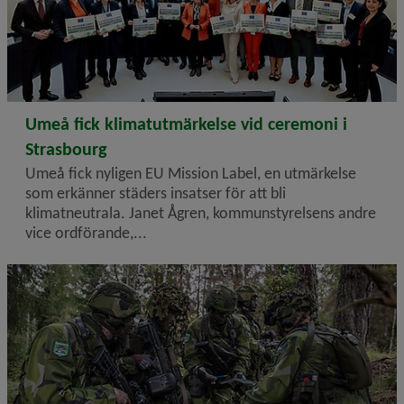
2024-10-23
Umeå fick klimatutmärkelse vid ceremoni i
Strasbourg
Umeå fick nyligen EU Mission Label, en utmärkelse
som erkänner städers insatser för att bli
klimatneutrala. Janet Ågren, kommunstyrelsens andre
vice ordförande,...