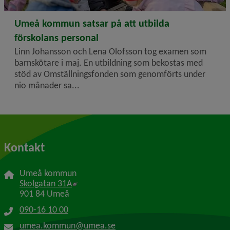
2024-10-01
Umeå kommun satsar på att utbilda
förskolans personal
Linn Johansson och Lena Olofsson tog examen som
barnskötare i maj. En utbildning som bekostas med
stöd av Omställningsfonden som genomförts under
nio månader sa...
Kontakt
Umeå kommun
Länk till annan webbplats, öppnas i nytt f
Skolgatan 31A
901 84 Umeå
090-16 10 00
umea.kommun@umea.se