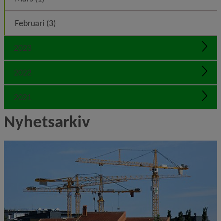
Februari (3)
2023
Expa
2022
Expa
2021
Expa
Nyhetsarkiv