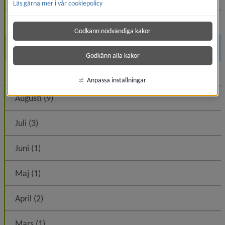
Läs gärna mer i vår cookiepolicy
November (13)
Godkänn nödvändiga kakor
Oktober (16)
Godkänn alla kakor
September (4)
Anpassa inställningar
Augusti (9)
Juli (3)
Juni (1)
Maj (1)
April (2)
Mars (1)