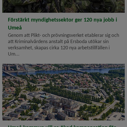
2024-10-22
Förstärkt myndighetssektor ger 120 nya jobb i
Umeå
Genom att Plikt- och prövningsverket etablerar sig och
att Kriminalvårdens anstalt på Ersboda utökar sin
verksamhet, skapas cirka 120 nya arbets­tillfällen i
Um...
2024-10-22