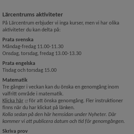
Lärcentrums aktiviteter
På Lärcentrum erbjuder vi inga kurser, men vi har olika 
aktiviteter du kan delta på:
Prata svenska 
Måndag-fredag 11.00-11.30
Onsdag, torsdag, fredag 13.00-13.30
Prata engelska
Tisdag och torsdag 15.00
Matematik 
Tre gånger i veckan kan du önska en genomgång inom 
valfritt område i matematik.
Länk till annan webbplats, öppnas i nytt fönster.
Klicka här
 för att önska genomgång. Fler instruktioner 
finns när du har klickat på länken.
Kolla sedan på den här hemsidan under Nyheter. Där 
kommer vi att publicera datum och tid för genomgången.
Skriva prov