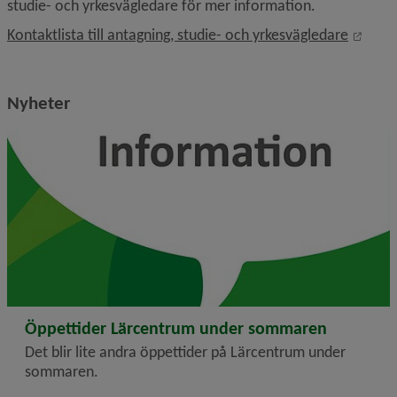
studie- och yrkesvägledare för mer information.
Öppna
Kontaktlista till antagning, studie- och yrkesvägledare
Nyheter
2026-06-01
Öppettider Lärcentrum under sommaren
Det blir lite andra öppettider på Lärcentrum under
sommaren.