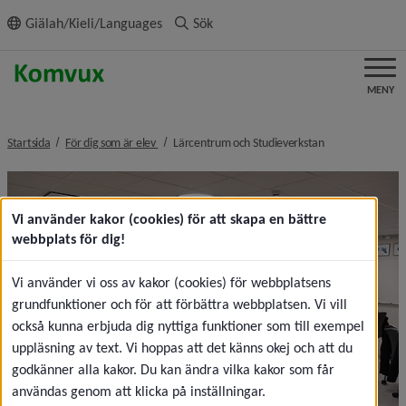
ll innehållet
Giälah/Kieli/Languages
Sök
MENY
nivå i brödsmulenavigeringen
nivå i brödsmule
Startsida
För dig som är elev
Lärcentrum och Studieverkstan
Vi använder kakor (cookies) för att skapa en bättre
webbplats för dig!
Vi använder vi oss av kakor (cookies) för webbplatsens
grundfunktioner och för att förbättra webbplatsen. Vi vill
också kunna erbjuda dig nyttiga funktioner som till exempel
uppläsning av text. Vi hoppas att det känns okej och att du
godkänner alla kakor. Du kan ändra vilka kakor som får
användas genom att klicka på inställningar.