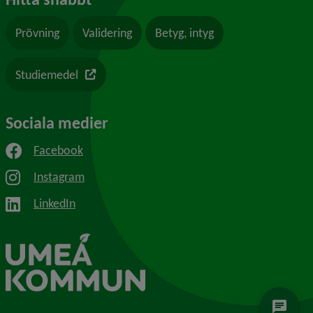
Prövning
Validering
Betyg, intyg
Länk till en annan webbplats
Studiemedel
Sociala medier
Facebook
Instagram
LinkedIn
chat