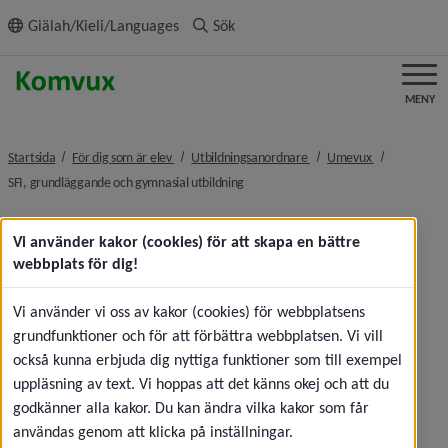
ll innehållet
Giälah/Kieli/Languages
Sök
MENY
nivå i brödsmulenavigeringen
nivå i brödsmulenavigerin
nivå i brödsm
Startsida
För dig som är elev
Utbildningsanordnare
Umevux
nivå i brödsmulenavigeringen
SFI, grundläggande och gymnasial utbildning
SFI, grundläggande och 
Vi använder kakor (cookies) för att skapa en bättre
webbplats för dig!
gymnasial utbildning
Vi använder vi oss av kakor (cookies) för webbplatsens
Besök oss i 
grundfunktioner och för att förbättra webbplatsen. Vi vill
Vuxenutbildningens hus
också kunna erbjuda dig nyttiga funktioner som till exempel
uppläsning av text. Vi hoppas att det känns okej och att du
Vid entrén finns vår 
godkänner alla kakor. Du kan ändra vilka kakor som får
Information, där hjälper vi dig 
användas genom att klicka på inställningar.
med din ansökan eller om du 