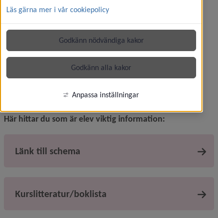
har frågor gällande studier.
Läs gärna mer i vår cookiepolicy
Välkommen till Mossvägen 1.
Öppettider och 
Godkänn nödvändiga kakor
kontaktuppgifter
Post
Godkänn alla kakor
Umevux, mottagarens namn, 
Umeå kommun, 901 84 Umeå
Anpassa inställningar
Här hittar du som är elev viktig information:
Länk till schema
Kurslitteratur/boklista