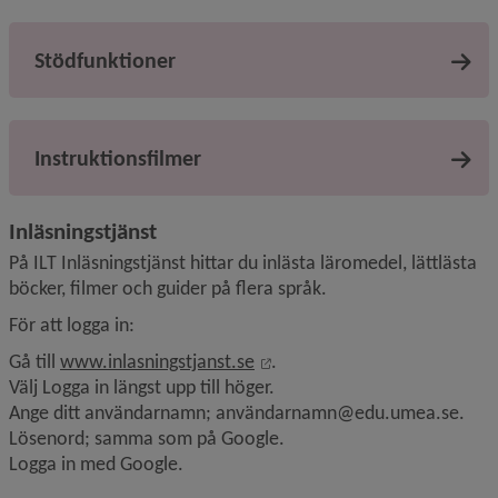
Stödfunktioner
Instruktionsfilmer
Inläsningstjänst
På ILT Inläsningstjänst hittar du inlästa läromedel, lättlästa 
böcker, filmer och guider på flera språk.
För att logga in:
Länk till annan webbplats, öp
Gå till 
www.inlasningstjanst.se
.
Välj Logga in längst upp till höger.
Ange ditt användarnamn; användarnamn@edu.umea.se.
Lösenord; samma som på Google.
Logga in med Google.