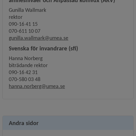
ämnesnivåer och Anpassad komvux (AKV)
Gunilla Wallmark
rektor
090-16 41 15
070-611 10 07
gunilla.wallmark@umea.se
Svenska för invandrare (sfi)
Hanna Norberg
biträdande rektor
090-16 42 31
070-580 03 48
hanna.norberg@umea.se
Andra sidor