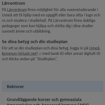
Lärcentrum
På 
Lärcentrum
 finns möjlighet för alla vuxenstuderande i 
Umeå att få hjälp med en uppgift eller bara sitta i lugn och 
ro och studera i studiehall. På Lärcentrum finns duktiga 
pedagoger som kan hjälpa och stötta dig i dina studier 
oavsett ämne och utbildning.
Se dina betyg och din studieplan
För att se din studieplan och dina betyg, logga in på 
Umeå 
Länk till annan webbplats, öppnas i ny
kommun (siriusit.net)
 med bank-ID eller annat digitalt ID 
och klicka sedan på "Studieplan".
Rektorer
Grundläggande kurser och gymnasiala 