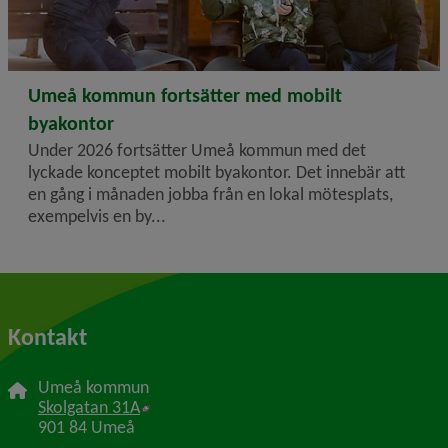
2026-03-10
Umeå kommun fortsätter med mobilt
byakontor
Under 2026 fortsätter Umeå kommun med det
lyckade konceptet mobilt byakontor. Det innebär att
en gång i månaden jobba från en lokal mötesplats,
exempelvis en by...
Kontakt
Umeå kommun
Länk till annan webbplats, öppnas i nytt f
Skolgatan 31A
901 84 Umeå