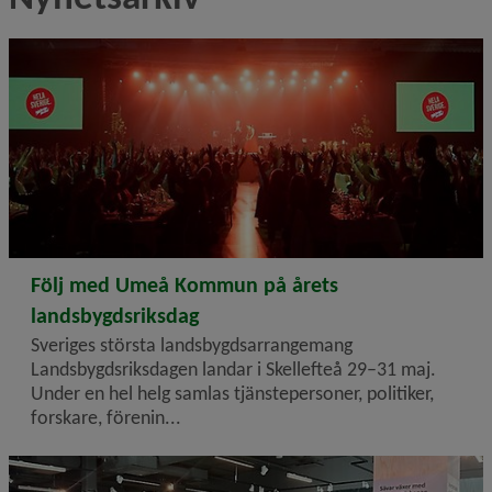
2026-03-19
Följ med Umeå Kommun på årets
landsbygdsriksdag
Sveriges största landsbygdsarrangemang
Landsbygdsriksdagen landar i Skellefteå 29–31 maj.
Under en hel helg samlas tjänstepersoner, politiker,
forskare, förenin...