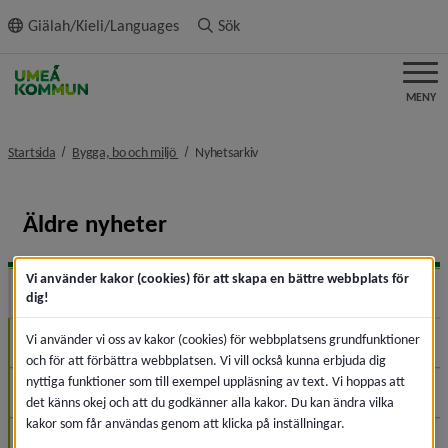
ll innehållet
Giälah/Kieli/Languages
Sök
MENY
nivå i brödsmulenavigeringen
nivå i brödsmulenavigeringen
Startsida
Bygga, bo och miljö
Nyhetsarkiv
Äldre nyheter
Vi använder kakor (cookies) för att skapa en bättre webbplats för
2026
Expa
dig!
Vi använder vi oss av kakor (cookies) för webbplatsens grundfunktioner
Augusti (1)
och för att förbättra webbplatsen. Vi vill också kunna erbjuda dig
nyttiga funktioner som till exempel uppläsning av text. Vi hoppas att
Juli (2)
det känns okej och att du godkänner alla kakor. Du kan ändra vilka
kakor som får användas genom att klicka på inställningar.
Juni (6)