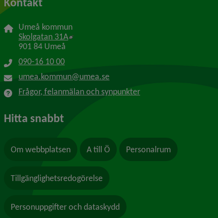
Kontakt
Umeå kommun
Länk till annan webbplats, öppnas i nytt f
Skolgatan 31A
901 84 Umeå
090-16 10 00
umea.kommun@umea.se
Frågor, felanmälan och synpunkter
Hitta snabbt
Om webbplatsen
A till Ö
Personalrum
Tillgänglighetsredogörelse
Personuppgifter och dataskydd