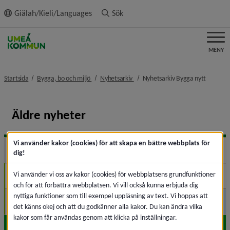
ll innehållet
Giälah/Kieli/Languages
Sök
MENY
nivå i brödsmulenavigeringen
nivå i brödsmulenavigeringen
nivå i b
Startsida
Bygga, bo och miljö
Nyhetsarkiv
Nyhetsarkiv Bygga nytt
Äldre nyheter
Vi använder kakor (cookies) för att skapa en bättre webbplats för
2026
Expa
dig!
Vi använder vi oss av kakor (cookies) för webbplatsens grundfunktioner
Maj (1)
och för att förbättra webbplatsen. Vi vill också kunna erbjuda dig
nyttiga funktioner som till exempel uppläsning av text. Vi hoppas att
Januari (2)
det känns okej och att du godkänner alla kakor. Du kan ändra vilka
kakor som får användas genom att klicka på inställningar.
2025
Expa