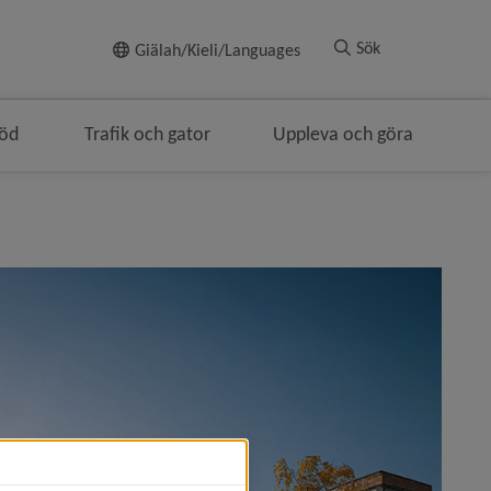
Till innehållet
Sök
Giälah/Kieli/Languages
töd
Trafik och gator
Uppleva och göra
mulenavigeringen