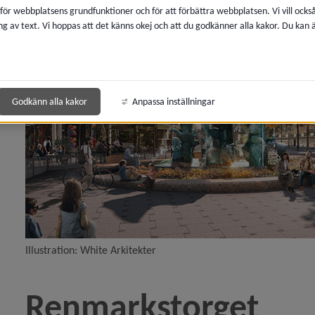
 för webbplatsens grundfunktioner och för att förbättra webbplatsen. Vi vill ocks
ng av text. Vi hoppas att det känns okej och att du godkänner alla kakor. Du kan
 för Boendemiljö, buller och luftkvalitet
 för Avfall och återvinning
 för Kemikalier, miljöfarlig verksamhet
Godkänn alla kakor
Anpassa inställningar
y för Lantmäteri, kartor och mätning
y för Vatten och avlopp
y för Brandskydd och förebygga olycka
y för Energi och uppvärmning
Illustration: White Arkitekter
y för Djur
Renmarkstorget
y för Naturvård, parker