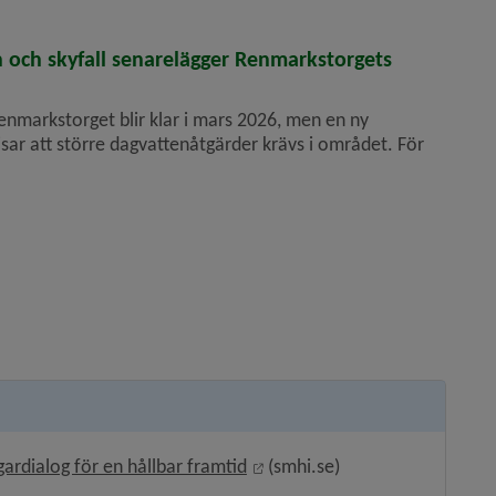
 och skyfall senare­lägger Renmarkstorgets
enmarkstorget blir klar i mars 2026, men en ny
ar att större dagvattenåtgärder krävs i området. För
Länk till annan webbplats, öp
rdialog för en hållbar framtid
 (smhi.se)