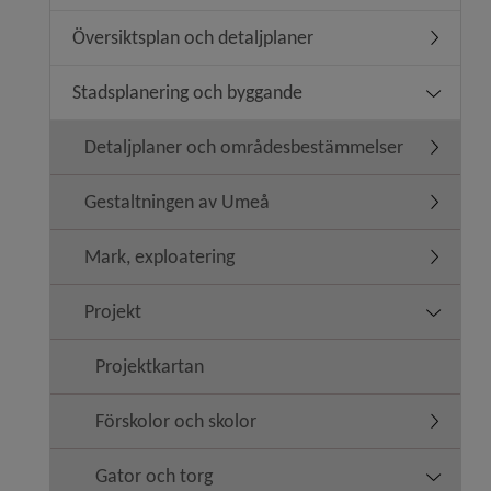
Översiktsplan och detaljplaner
Undermeny
Stadsplanering och byggande
Undermen
Detaljplaner och områdesbestämmelser
Undermen
Gestaltningen av Umeå
Undermen
Mark, exploatering
Undermen
Projekt
Undermen
Projektkartan
Förskolor och skolor
Undermen
Gator och torg
Undermen