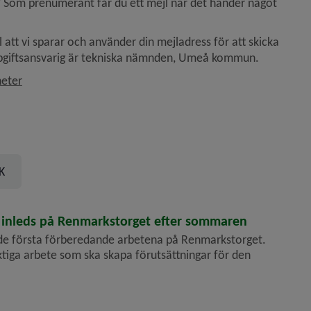
Som prenumerant får du ett mejl när det händer något 
 att vi sparar och använder din mejladress för att skicka 
pgiftsansvarig är tekniska nämnden, Umeå kommun.
heter
inleds på Renmarkstorget efter sommaren
de första förberedande arbetena på Renmarkstorget.
iktiga arbete som ska skapa förutsättningar för den