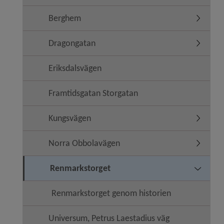
Berghem
Undermen
Dragongatan
Undermen
Eriksdalsvägen
Framtidsgatan Storgatan
Kungsvägen
Undermen
Norra Obbolavägen
Undermen
Renmarkstorget
Undermen
Renmarkstorget genom historien
Universum, Petrus Laestadius väg