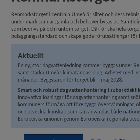
 för Översiktsplan och detaljplaner
Renmarkstorget i centrala Umeå är slitet och dess tekniska
under mark som är gamla och behöver bytas ut. Samtidigt
som bedrivs på och runtom torget. Därför ska hela torget
y för Stadsplanering och byggande
beläggningsstandard och skapa goda förutsättningar för f
y för Detaljplaner och områdesbestämmelser
Aktuellt
y för Gestaltningen av Umeå
En ny, stor dagvattenledning kommer byggas under Ren
samt stärka Umeås klimatanpassning. Arbetet med led
y för Mark, exploatering
månader. Byggstaren för torget blir i maj 2028.
Smart och robust dagvattenhantering i subarktiskt 
y för Projekt
innovativa lösningar för dagvattenhantering samt snöha
kommuners förmåga att förebygga översvämningar, ök
och utveckla kunskap som kan användas både nationellt
Europeiska unionen genom Europeiska regionala utve
y för Förskolor och skolor
y för Gator och torg