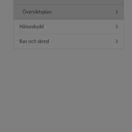
Översiktsplan
Undermen
Hälsoskydd
Undermen
Ras och skred
Undermen