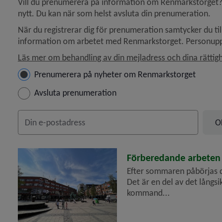
Vill du prenumerera på information om Renmarkstorget? 
nytt. Du kan när som helst avsluta din prenumeration.
När du registrerar dig för prenumeration samtycker du till
information om arbetet med Renmarkstorget. Personup
Läs mer om behandling av din mejladress och dina rättig
Hantera prenumeration
Prenumerera på nyheter om Renmarkstorget
Avsluta prenumeration
y för Östra Haga
Din e-postadress
y för Parker
 för Större projekt
2026-06-24
Förberedande arbeten 
Efter sommaren påbörjas 
y för LSS-boenden
Det är en del av det långs
kommand...
y för Övriga lokaler
y för Stadsdelar och områden