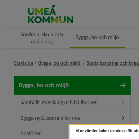
Förskola, skola och
Bygga, bo och miljö
utbildning
nivå i brödsmulenavigerin
Startsida
Bygga, bo och miljö
Stadsplanering och byg
Bygga, bo och miljö
Samhällsutveckling och hållbarhet
Undermen
Bygga nytt, ändra eller riva
Undermeny
Vi använder kakor (cookies) för at
Bostäder
Undermen