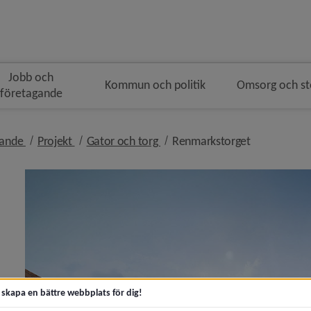
Jobb och
Kommun och politik
Omsorg och s
företagande
gen
nivå i brödsmulenavigeringen
nivå i brödsmulenavigeringen
nivå i brödsmulenavigeringen
nivå i bröds
gande
Projekt
Gator och torg
Renmarkstorget
y för Samhällsutveckling och hållbarhet
 för Bygga nytt, ändra eller riva
t skapa en bättre webbplats för dig!
y för Bostäder