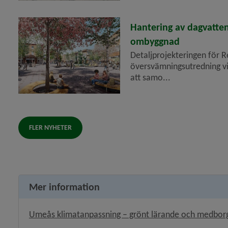
y för Översiktsplan
2026-02-20
Hantering av dagvatten
ombyggnad
y för Hälsoskydd
Detaljprojekteringen för R
översvämningsutredning vis
y för Ras och skred
att samo...
FLER NYHETER
Mer information
Umeås klimatanpassning – grönt lärande och medborga