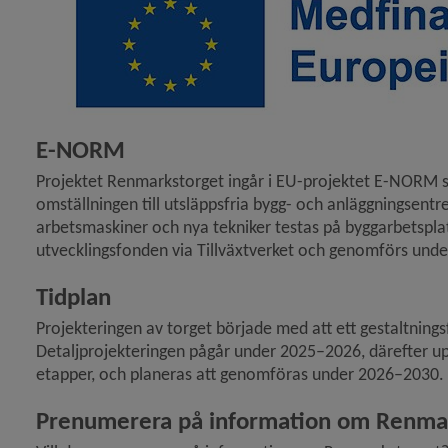
y för Berghem
y för Dragongatan
E-NORM
Projektet Renmarkstorget ingår i EU-projektet E-NORM 
omställningen till utsläppsfria bygg- och anläggningsentr
arbetsmaskiner och nya tekniker testas på byggarbetspla
y för Kungsvägen
utvecklingsfonden via Tillväxtverket och genomförs und
Tidplan
y för Norra Obbolavägen
Projekteringen av torget började med att ett gestaltnings
y för Renmarkstorget
Detaljprojekteringen pågår under 2025–2026, därefter up
etapper, och planeras att genomföras under 2026–2030.
Prenumerera på information om Renma