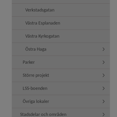
Verkstadsgatan
Västra Esplanaden
Västra Kyrkogatan
Östra Haga
Undermen
Parker
Undermen
Större projekt
Undermeny
LSS-boenden
Undermen
Övriga lokaler
Undermen
Stadsdelar och områden
Undermen