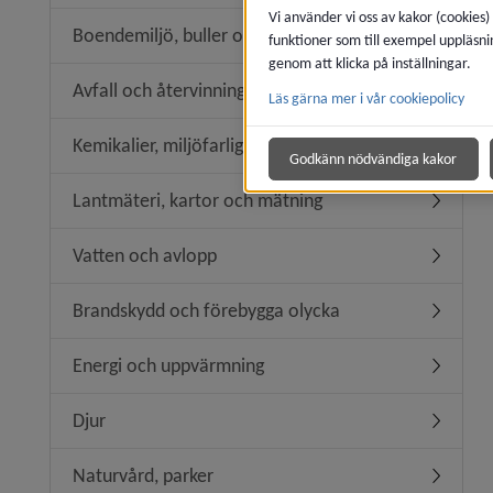
Vi använder vi oss av kakor (cookies)
Boendemiljö, buller och luftkvalitet
funktioner som till exempel uppläsni
Undermeny
genom att klicka på inställningar.
Avfall och återvinning
Läs gärna mer i vår cookiepolicy
Undermeny
Kemikalier, miljöfarlig verksamhet
Undermeny
Godkänn nödvändiga kakor
Lantmäteri, kartor och mätning
Undermen
Vatten och avlopp
Undermen
Brandskydd och förebygga olycka
Undermen
Energi och uppvärmning
Undermen
Djur
Undermen
Naturvård, parker
Undermen