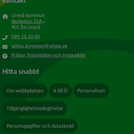
Kontakt
Umeå kommun
Länk till annan webbplats, öppnas i nytt f
Skolgatan 31A
901 84 Umeå
090-16 10 00
umea.kommun@umea.se
Frågor, felanmälan och synpunkter
Hitta snabbt
Om webbplatsen
A till Ö
Personalrum
Tillgänglighetsredogörelse
Personuppgifter och dataskydd