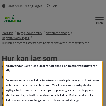
ll innehållet
Giälah/Kieli/Languages
Sök
MENY
nivå i brödsmulenavigeringen
nivå i brödsmulenavigeringe
Startsida
Bygga, bo och miljö
Vatten och avlopp
nivå i brödsmulenavigeringen
Dagvatten och skyfall
nivå i bröds
Hur kan jag som fastighetsägare hantera dagvatten inom fastigheten?
Hur kan jag som 
fastighetsägare hantera 
Vi använder kakor (cookies) för att skapa en bättre webbplats för
dig!
dagvatten inom fastigheten?
Vi använder vi oss av kakor (cookies) för webbplatsens grundfunktioner
och för att förbättra webbplatsen. Vi vill också kunna erbjuda dig
Dagvatten berör alla och alla behöver hjälpa till. 
nyttiga funktioner som till exempel uppläsning av text. Vi hoppas att
Fastighetsägare kan hjälpa till att minska risken för 
det känns okej och att du godkänner alla kakor. Du kan ändra vilka
översvämningar genom att avlasta ledningsnäten och diken 
kakor som får användas genom att klicka på inställningar.
genom exempelvis låta vattnet rinna ut i trädgården eller 