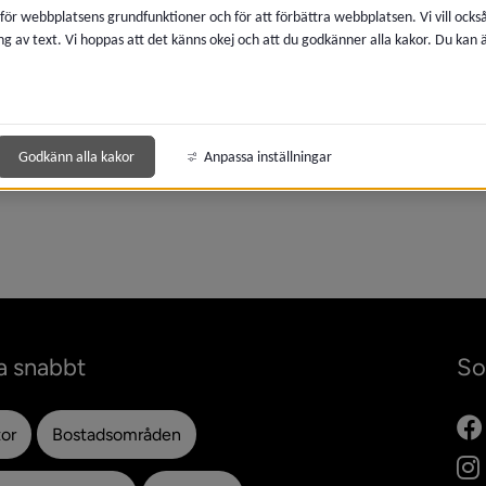
 för webbplatsens grundfunktioner och för att förbättra webbplatsen. Vi vill ocks
meny för 2024
ng av text. Vi hoppas att det känns okej och att du godkänner alla kakor. Du kan
meny för 2023
meny för 2022
Godkänn alla kakor
Anpassa inställningar
meny för 2021
a snabbt
So
tor
Bostadsområden
ytt fönster.