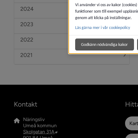
Vi använder vi oss av kakor (cookies)
2024
Under
funktioner som till exempel uppläsni
genom att klicka på inställningar.
2023
Under
Läs gärna mer i vår cookiepolicy
2022
Under
Godkänn nödvändiga kakor
2021
Under
Kontakt
Hitt
Näringsliv
Kar
Umeå kommun
Länk till annan webbplats, öppnas i n
Skolgatan 31A
901 84 Umeå