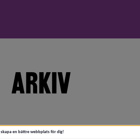
ARKIV
meny för 2026
t skapa en bättre webbplats för dig!
meny för 2025