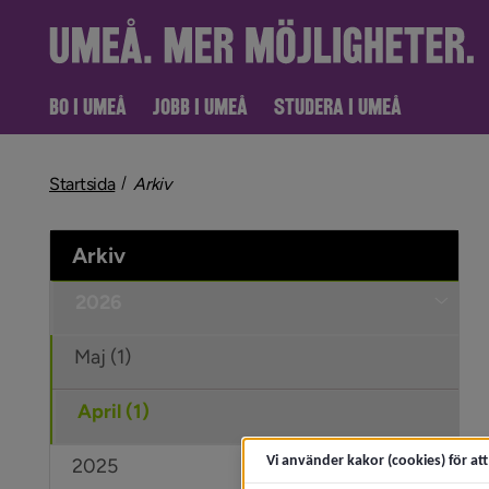
BO I UMEÅ
JOBB I UMEÅ
STUDERA I UMEÅ
nivå i brödsmulenavigeringen
Startsida
Arkiv
Arkiv
2026
Under
Maj (1)
April (1)
Vi använder kakor (cookies) för at
2025
Under