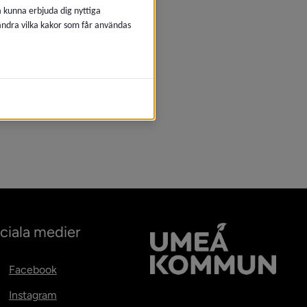
å kunna erbjuda dig nyttiga
 ändra vilka kakor som får användas
ciala medier
Facebook
Instagram