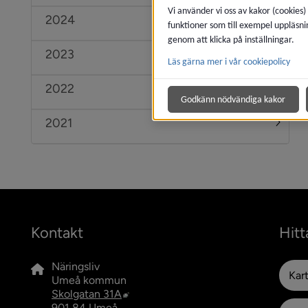
Vi använder vi oss av kakor (cookies)
2024
Under
funktioner som till exempel uppläsni
genom att klicka på inställningar.
2023
Under
Läs gärna mer i vår cookiepolicy
2022
Under
Godkänn nödvändiga kakor
2021
Under
Kontakt
Hitt
Näringsliv
Kar
Umeå kommun
Länk till annan webbplats, öppnas i n
Skolgatan 31A
901 84 Umeå