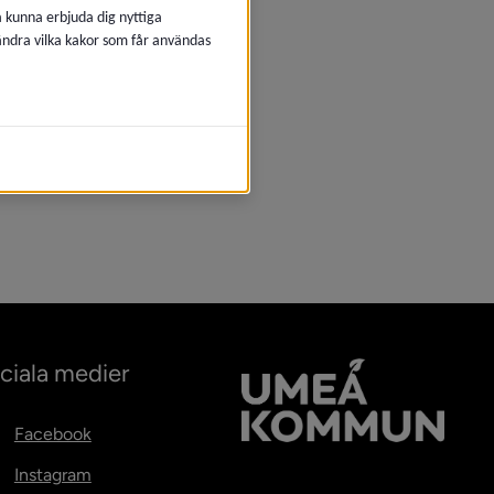
å kunna erbjuda dig nyttiga
 ändra vilka kakor som får användas
ciala medier
Facebook
Instagram