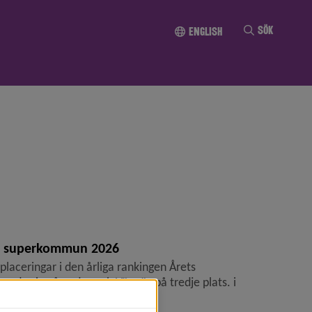
Till innehållet
Sök
English
ets superkommun 2026
laceringar i den årliga rankingen Årets
de sig på andra och Vännäs på tredje plats. i