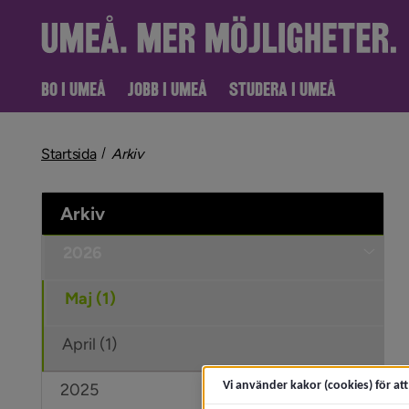
BO I UMEÅ
JOBB I UMEÅ
STUDERA I UMEÅ
nivå i brödsmulenavigeringen
Startsida
Arkiv
Arkiv
2026
Under
Maj (1)
April (1)
Vi använder kakor (cookies) för at
2025
Under