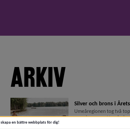
ARKIV
meny för 2026
Silver och brons i År
Umeåregionen tog två topp
superkommun. Umeå placera
t skapa en bättre webbplats för dig!
kategorin: städer och st...
meny för 2025