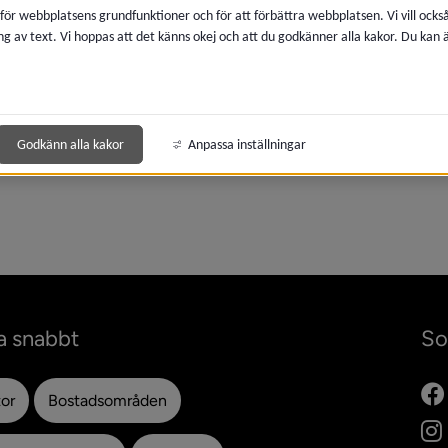
 för webbplatsens grundfunktioner och för att förbättra webbplatsen. Vi vill ocks
meny för 2024
ng av text. Vi hoppas att det känns okej och att du godkänner alla kakor. Du kan
meny för 2023
meny för 2022
Godkänn alla kakor
Anpassa inställningar
meny för 2021
a snabbt
So
tor
Bostadsområden
ytt fönster.