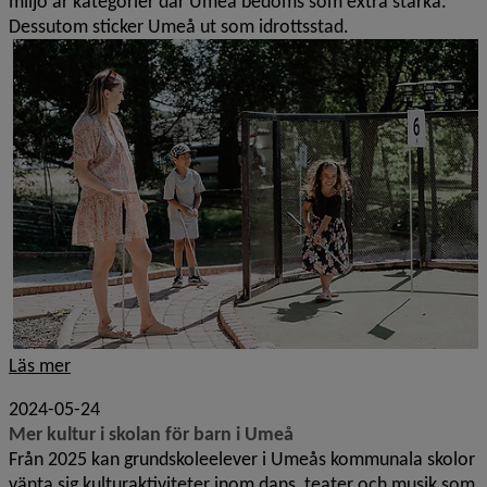
miljö är kategorier där Umeå bedöms som extra starka.
Dessutom sticker Umeå ut som idrottsstad.
Läs mer
2024-05-24
Mer kultur i skolan för barn i Umeå
Från 2025 kan grundskoleelever i Umeås kommunala skolor
vänta sig kulturaktiviteter inom dans, teater och musik som