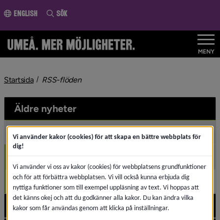
ll innehållet
English
Sök
MENY
nivå i brödsmulenavigeringen
Startsida
RSS-flöden
Äldre nyheter
2026
Und
Vi använder kakor (cookies) för att skapa en bättre webbplats för
dig!
Maj (1)
Vi använder vi oss av kakor (cookies) för webbplatsens grundfunktioner
och för att förbättra webbplatsen. Vi vill också kunna erbjuda dig
April (1)
nyttiga funktioner som till exempel uppläsning av text. Vi hoppas att
det känns okej och att du godkänner alla kakor. Du kan ändra vilka
2025
Und
kakor som får användas genom att klicka på inställningar.