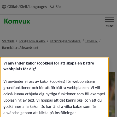
ll innehållet
Giälah/Kieli/Languages
Sök
MENY
nivå i brödsmulenavigeringen
nivå i brödsmulenavigerin
nivå i brödsm
Startsida
För dig som är elev
Utbildningsanordnare
Umevux
nivå i brödsmulenavigeringen
Barnskötare/elevassistent
Barnskötare/elevassistent
Vi använder kakor (cookies) för att skapa en bättre
webbplats för dig!
Vi använder vi oss av kakor (cookies) för webbplatsens
grundfunktioner och för att förbättra webbplatsen. Vi vill
också kunna erbjuda dig nyttiga funktioner som till exempel
uppläsning av text. Vi hoppas att det känns okej och att du
godkänner alla kakor. Du kan ändra vilka kakor som får
användas genom att klicka på inställningar.