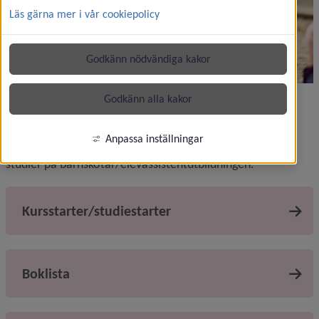
Läs gärna mer i vår cookiepolicy
Godkänn nödvändiga kakor
Förskolan kornetten
Godkänn alla kakor
Anpassa inställningar
Nedan finner du viktig information om dina pågående 
studier på barnskötar/elevassistentutbildningen.
Kursstarter/studiestarter
Boklista