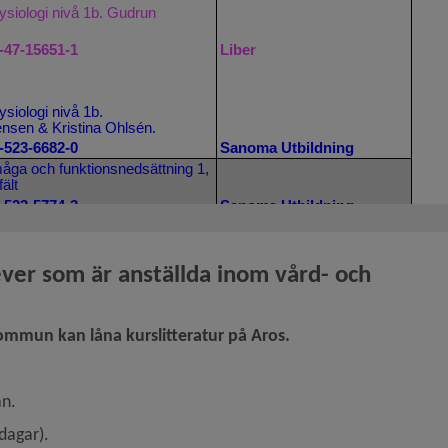
ver som är anställda inom vård- och 
mmun kan låna kurslitteratur på Aros.
pnas i nytt fönster.
an.
dagar).