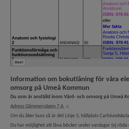
eny för Barnskötare/elevassistent
eny för Anpassad komvux (AKV)
Information om bokutlåning för våra ele
omsorg på Umeå Kommun
Du som är anställd inom Vård- och omsorg på Umeå Ko
eny för Kontakta skolan
Länk till annan webbplats, öp
Adress Glimmervägen 7 A 
Om du åker buss så är det Linje 5, hållplats Carlslundskol
Du har möjlighet att låna böcker under vardagar (ej röda 