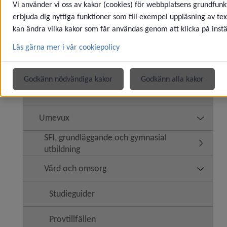
Vi använder vi oss av kakor (cookies) för webbplatsens grundfunkt
Utbildningsanordnare
erbjuda dig nyttiga funktioner som till exempel uppläsning av tex
Underm
kan ändra vilka kakor som får användas genom att klicka på instä
Astar
Läs gärna mer i vår cookiepolicy
Forslundagymnasiet
Godkänn nödvändiga kakor
Godkänn alla kakor
NTI-skolan
Umevux
Underm
SFI, grundläggande och gymnasial
Underme
utbildning
Vård och omsorg
Underm
Studieguider
Provtillfällen