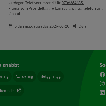
vardagar. Telefonnumret dit är 
0706364835 
Frågor som Aros deltagare kan svara på via telefon är till
låna ut.
Sidan uppdaterades
2026-05-20
Dela
a snabbt
So
vning
Validering
Betyg, intyg
Länk till en annan webbplats
diemedel