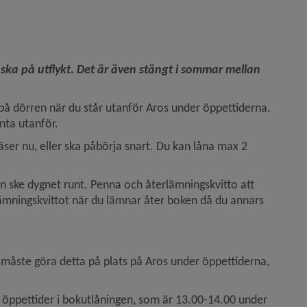
a på utflykt. Det är även stängt i sommar mellan 
på dörren när du står utanför Aros under öppettiderna. 
änta utanför.
äser nu, eller ska påbörja snart. Du kan låna max 2 
 ske dygnet runt. Penna och återlämningskvitto att 
terlämningskvittot när du lämnar åter boken då du annars 
måste göra detta på plats på Aros under öppettiderna, 
 öppettider i bokutlåningen, som är 13.00-14.00 under 