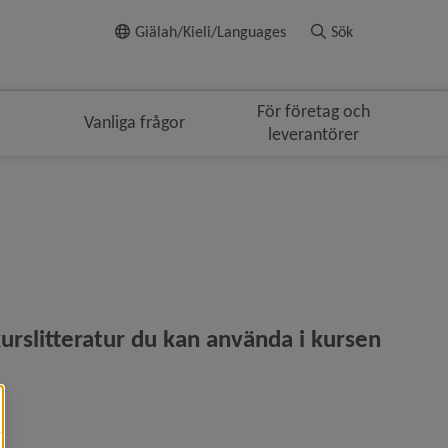
Till innehållet
Giälah/Kieli/Languages
Sök
För företag och
Vanliga frågor
leverantörer
igeringen
rslitteratur du kan använda i kursen 
: