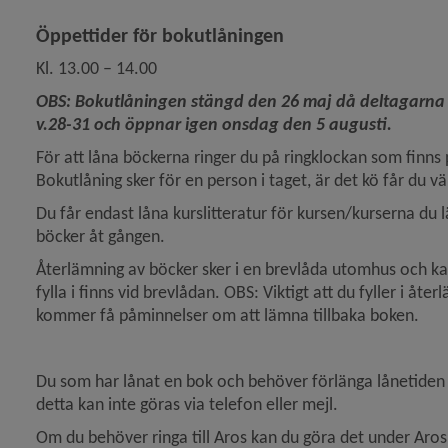
Öppettider för bokutlåningen 
Kl. 13.00 – 14.00
OBS: Bokutlåningen stängd den 26 maj då deltagarna sk
v.28-31 och öppnar igen onsdag den 5 augusti.
För att låna böckerna ringer du på ringklockan som finns 
Bokutlåning sker för en person i taget, är det kö får du v
Du får endast låna kurslitteratur för kursen/kurserna du l
böcker åt gången.
Återlämning av böcker sker i en brevlåda utomhus och kan
fylla i finns vid brevlådan. OBS: Viktigt att du fyller i å
kommer få påminnelser om att lämna tillbaka boken.
Du som har lånat en bok och behöver förlänga lånetiden 
detta kan inte göras via telefon eller mejl.
Om du behöver ringa till Aros kan du göra det under Aros