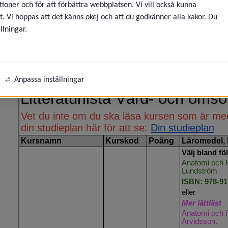
Eller så kan du se listan på PDF-visaren som finns direkt 
ioner och för att förbättra webbplatsen. Vi vill också kunna
t. Vi hoppas att det känns okej och att du godkänner alla kakor. Du
eny för Utbildningsanordnare
llningar.
Länk till kurslitteratur
Anpassa inställningar
eny för Umevux
ny för SFI, grundläggande och gymnasial utbildning
eny för Vård och omsorg