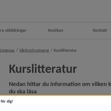
ra utbildningar
Ansökan
Kontakt
en
vå i brödsmulenavigeringen
nivå i brödsmulenavigeringen
nivå i brödsmulenavigeringen
nivå i brödsmulenav
Umevux
Vård och omsorg
Kurslitteratur
Kurslitteratur
Nedan hittar du information om vilken ku
du ska läsa
eny för Lärcentrum och Studieverkstan
Du kan komma åt listan till kurslitteraturen på 2 olika sätt
för dig!
Du kan klicka på "Länk till kurslitteratur" nedan