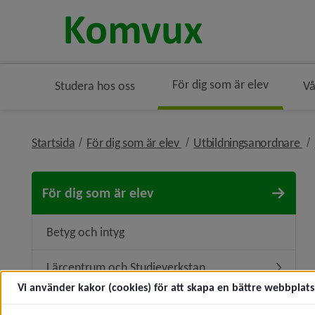
För dig som är elev
Studera hos oss
Vå
nivå i brödsmulenavigering
ni
Startsida
För dig som är elev
Utbildningsanordnare
För dig som är elev
Betyg och intyg
Lärcentrum och Studieverkstan
Underm
Vi använder kakor (cookies) för att skapa en bättre webbplats 
Studie- och yrkesvägledning