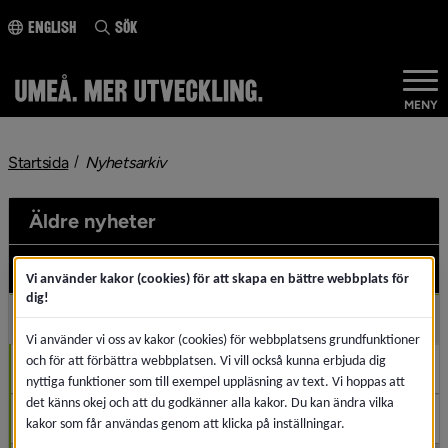
ll innehållet
English
Sök
MENY
nivå i brödsmulenavigeringen
Startsida
Nyhetsarkiv
Äldre nyheter
2026
Und
Vi använder kakor (cookies) för att skapa en bättre webbplats för
dig!
2025
Und
Vi använder vi oss av kakor (cookies) för webbplatsens grundfunktioner
och för att förbättra webbplatsen. Vi vill också kunna erbjuda dig
Maj (4)
nyttiga funktioner som till exempel uppläsning av text. Vi hoppas att
det känns okej och att du godkänner alla kakor. Du kan ändra vilka
April (1)
kakor som får användas genom att klicka på inställningar.