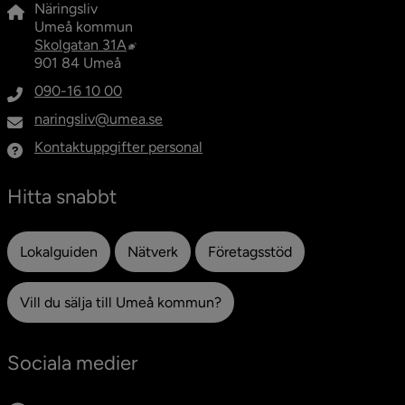
Näringsliv
Umeå kommun
Länk till annan webbplats, öppnas i nytt fö
Skolgatan 31A
901 84 Umeå
090-16 10 00
naringsliv@umea.se
Kontaktuppgifter personal
Hitta snabbt
Lokalguiden
Nätverk
Företagsstöd
Vill du sälja till Umeå kommun?
Sociala medier