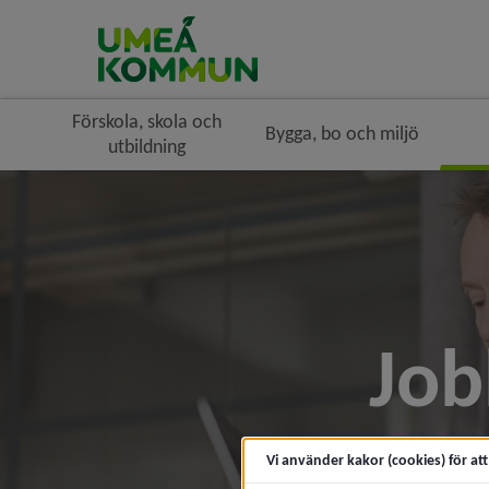
Förskola, skola och
Bygga, bo och miljö
utbildning
Job
Vi använder kakor (cookies) för at