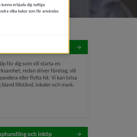
å kunna erbjuda dig nyttiga
 ändra vilka kakor som får användas
arta och driva företag
älp för dig som vill starta en
rksamhet, redan driver företag, vill
pandera eller flytta hit. Vi kan lotsa
g bland tillstånd, lokaler och mark.
phandling och inköp