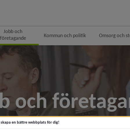
Jobb och
Kommun och politik
Omsorg och s
företagande
b och företag
t skapa en bättre webbplats för dig!