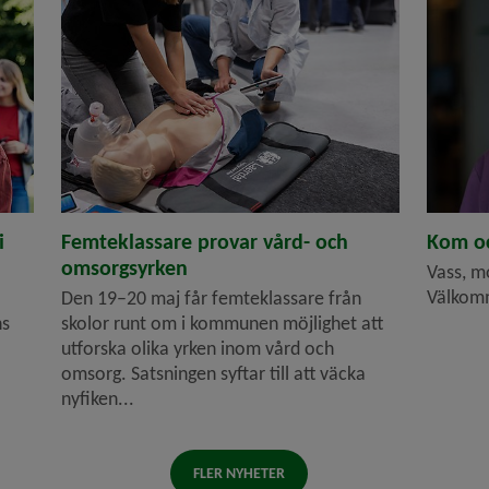
i
Femteklassare provar vård- och
Kom oc
omsorgsyrken
Vass, mo
Välkomm
Den 19–20 maj får femteklassare från
ns
skolor runt om i kommunen möjlighet att
utforska olika yrken inom vård och
omsorg. Satsningen syftar till att väcka
nyfiken...
FLER NYHETER