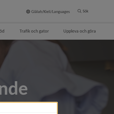
Till innehållet
Sök
Giälah/Kieli/Languages
töd
Trafik och gator
Uppleva och göra
ande