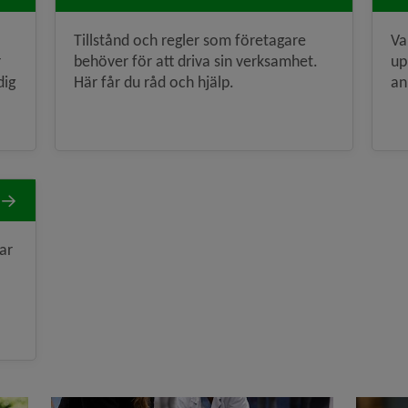
Tillstånd och regler som företagare
Va
r
behöver för att driva sin verksamhet.
up
dig
Här får du råd och hjälp.
an
ar
Händer som gör hjärt-lungräddning på docka.