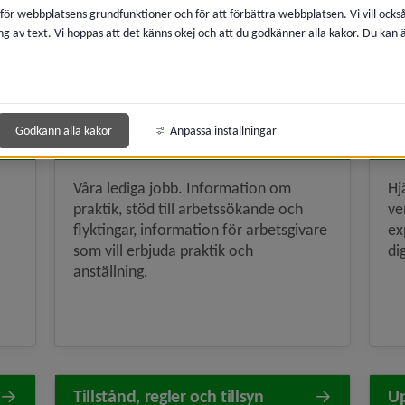
 för webbplatsens grundfunktioner och för att förbättra webbplatsen. Vi vill ocks
ng av text. Vi hoppas att det känns okej och att du godkänner alla kakor. Du kan
brödsmulenavigeringen
Godkänn alla kakor
Anpassa inställningar
Jobb och praktik
St
Våra lediga jobb. Information om
Hj
praktik, stöd till arbetssökande och
ve
flyktingar, information för arbetsgivare
ex
som vill erbjuda praktik och
di
anställning.
Tillstånd, regler och tillsyn
Up