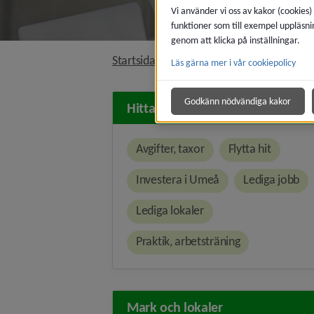
Vi använder vi oss av kakor (cookies)
funktioner som till exempel uppläsni
genom att klicka på inställningar.
nivå i 
Startsida
Jobb och företagande
Läs gärna mer i vår cookiepolicy
Godkänn nödvändiga kakor
Hitta snabbt
Avgifter, taxor
Flytta hit
Investera i Umeå
Lediga jobb
Lediga lokaler
Praktik, arbetsträning
Mark och lokaler