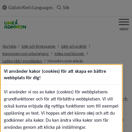
ll innehållet
Giälah/Kieli/Languages
Sök
MENY
nivå i brödsmulenavigeringen
nivå i brödsmulenavigeringe
Startsida
Jobb och företagande
Jobb och praktik
nivå i brödsmulenavigeringen
nivå i brödsmulenavigeringen
Kommunen som arbetsgivare
Jobba med lärande
nivå i brödsmulenavigeringen
nivå i brödsmulenavigeringen
Lediga jobb i grundskolan
Hörnefors centralskola
Vi använder kakor (cookies) för att skapa en bättre
Hörnefors centralskola
webbplats för dig!
Hörnefors centralskola är en F–9-skola med cirka 400 
Vi använder vi oss av kakor (cookies) för webbplatsens
elever. Skolan ligger underbart vackert vid skogskanten och 
grundfunktioner och för att förbättra webbplatsen. Vi vill
ett stenkast från havet. Här finns tillgång till simhall, 
också kunna erbjuda dig nyttiga funktioner som till exempel
konstgräsplan och skidspår. Det pedagogiska arbetet 
uppläsning av text. Vi hoppas att det känns okej och att du
genomsyras av ett medvetet ledarskap, engagemang och 
godkänner alla kakor. Du kan ändra vilka kakor som får
samarbete mellan personal, elever, föräldrar och fritids. 
användas genom att klicka på inställningar.