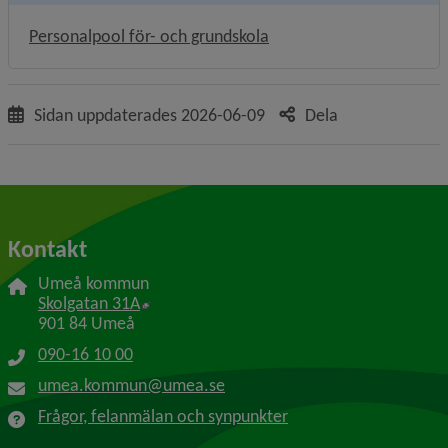
Personalpool för- och grundskola
Sidan uppdaterades
2026-06-09
Dela
Kontakt
Umeå kommun
Länk till annan webbplats, öppnas i nytt f
Skolgatan 31A
901 84 Umeå
090-16 10 00
umea.kommun@umea.se
Frågor, felanmälan och synpunkter