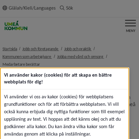
ll innehållet
Giälah/Kieli/Languages
Sök
MENY
nivå i brödsmulenavigeringen
nivå i brödsmulenavigeringe
Startsida
Jobb och företagande
Jobb och praktik
nivå i brödsmulenavigeringen
nivå i brödsmulenavi
Kommunen som arbetsgivare
Jobba med vård och omsorg
nivå i brödsmulenavigeringen
Medarbetare berättar
Vi använder kakor (cookies) för att skapa en bättre
Medarbetare berättar
webbplats för dig!
Klicka på medarbetarna, läs om vad de gör på jobbet och 
Vi använder vi oss av kakor (cookies) för webbplatsens
deras upplevelse av att jobba med vård och omsorg i Umeå 
grundfunktioner och för att förbättra webbplatsen. Vi vill
kommun:
också kunna erbjuda dig nyttiga funktioner som till exempel
uppläsning av text. Vi hoppas att det känns okej och att du
godkänner alla kakor. Du kan ändra vilka kakor som får
användas genom att klicka på inställningar.