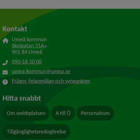
Kontakt
Umeå kommun
Länk till annan webbplats, öppnas i nytt f
Skolgatan 31A
901 84 Umeå
090-16 10 00
umea.kommun@umea.se
Frågor, felanmälan och synpunkter
Hitta snabbt
Om webbplatsen
A till Ö
Personalrum
Tillgänglighetsredogörelse