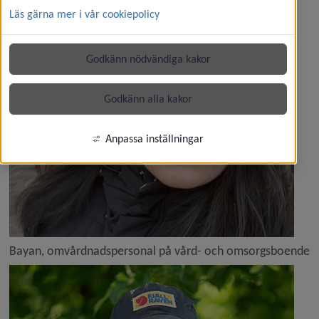
Läs gärna mer i vår cookiepolicy
Godkänn nödvändiga kakor
Godkänn alla kakor
Anpassa inställningar
Bayan, omvårdnadspersonal på vård- och omsorgsboende