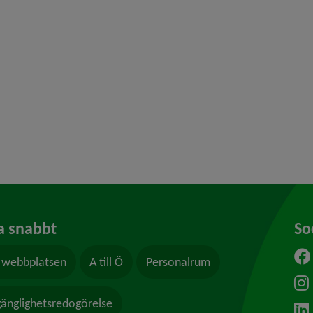
eny för Mark och lokaler
ny för Tillstånd, regler och tillsyn
eny för Upphandling och inköp
a snabbt
So
webbplatsen
A till Ö
Personalrum
ytt fönster.
lgänglighetsredogörelse