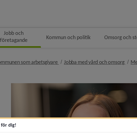
Jobb och
Kommun och politik
Omsorg och s
företagande
ingen
 i brödsmulenavigeringen
nivå i brödsmulenavigeringen
nivå 
ommunen som arbetsgivare
Jobba med vård och omsorg
Me
 brödsmulenavigeringen
eny för Jobb och praktik
för dig!
eny för Lediga jobb