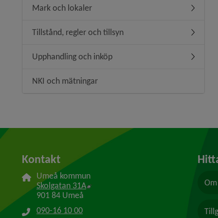
Mark och lokaler
Underm
Tillstånd, regler och tillsyn
Underme
Upphandling och inköp
Underm
NKI och mätningar
Kontakt
Hitt
Umeå kommun
Om 
Länk till annan webbplats, öppnas i n
Skolgatan 31A
901 84 Umeå
090-16 10 00
Til