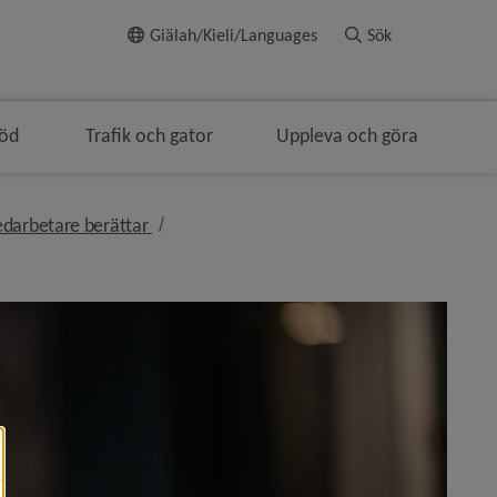
Till innehållet
Giälah/Kieli/Languages
Sök
töd
Trafik och gator
Uppleva och göra
i brödsmulenavigeringen
nivå i brödsmulenavigeringen
darbetare berättar