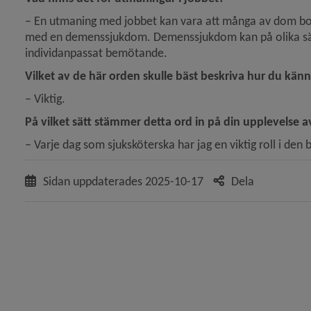
– 
En utmaning med jobbet kan vara att många av dom b
med en demenssjukdom. Demenssjukdom kan på olika sätt
eny för Äldreomsorgens visioner och mål
individanpassat bemötande. 
Vilket av de här orden skulle bäst beskriva hur du känne
eny för Jobba med lärande
– 
Viktig.
På vilket sätt stämmer detta ord in på din upplevelse a
– 
Varje dag som sjuksköterska har jag en viktig roll i den
Sidan uppdaterades
2025-10-17
Dela
eny för Arbete för ungdomar
ny för Praktik och arbetsträning
ny för Starta och driva företag