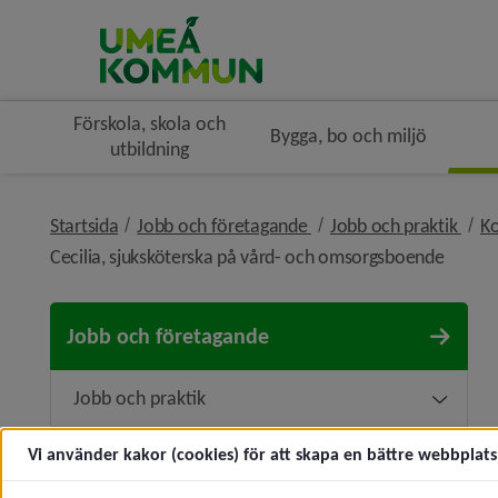
Förskola, skola och
Bygga, bo och miljö
utbildning
nivå i brödsmulenaviger
nivå
Startsida
Jobb och företagande
Jobb och praktik
K
nivå i
Cecilia, sjuksköterska på vård- och omsorgsboende
Jobb och företagande
Jobb och praktik
Underm
Lediga jobb
Vi använder kakor (cookies) för att skapa en bättre webbplats 
Underm