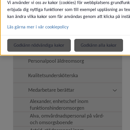
Vi använder vi oss av kakor (cookies) för webbplatsens grundfunkt
Kommunen som arbetsgivare
Underm
erbjuda dig nyttiga funktioner som till exempel uppläsning av tex
kan ändra vilka kakor som får användas genom att klicka på instä
Jobba med vård och omsorg
Underm
Läs gärna mer i vår cookiepolicy
Sommarjobb inom vård och omsorg
Underm
Godkänn nödvändiga kakor
Godkänn alla kakor
Sjuksköterska inom äldreomsorgen
Personalpool äldreomsorg
Kvalitetsundersköterska
Medarbetare berättar
Underm
Alexander, enhetschef inom
funktionshinderomsorgen
Alva, omvårdnadspersonal på vård-
och omsorgsboende