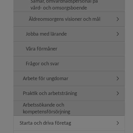
Samar, omvårdnadspersonal på
vård- och omsorgsboende
Äldreomsorgens visioner och mål
Underm
Jobba med lärande
Underm
Våra förmåner
Frågor och svar
Arbete för ungdomar
Underm
Praktik och arbetsträning
Underme
Arbetssökande och
kompetensförsörjning
Starta och driva företag
Underme