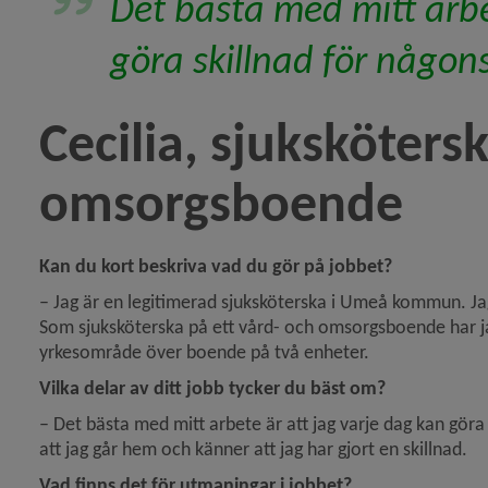
Det bästa med mitt arbet
göra skillnad för någon
Cecilia, sjukskötersk
omsorgsboende
Kan du kort beskriva vad du gör på jobbet?
– 
Jag är en legitimerad sjuksköterska i Umeå kommun. Ja
Som sjuksköterska på ett vård- och omsorgsboende har ja
yrkesområde över boende på två enheter. 
Vilka delar av ditt jobb tycker du bäst om?
– 
Det bästa med mitt arbete är att jag varje dag kan göra s
att jag går hem och känner att jag har gjort en skillnad. 
Vad finns det för utmaningar i jobbet?