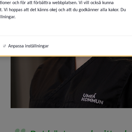
ioner och för att förbättra webbplatsen. Vi vill också kunna
eny för Kommunen som arbetsgivare
t. Vi hoppas att det känns okej och att du godkänner alla kakor. Du
llningar.
eny för Jobba med vård och omsorg
eny för Sommarjobb inom vård och omsorg
Anpassa inställningar
eny för Medarbetare berättar