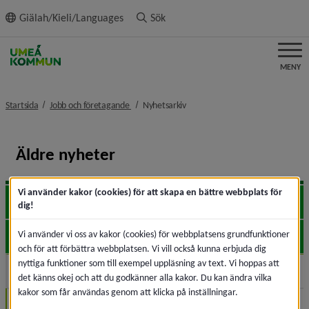
ll innehållet
Giälah/Kieli/Languages
Sök
MENY
nivå i brödsmulenavigeringen
nivå i brödsmulenavigeringen
Startsida
Jobb och företagande
Nyhetsarkiv
Äldre nyheter
Vi använder kakor (cookies) för att skapa en bättre webbplats för
2026
Expa
dig!
Vi använder vi oss av kakor (cookies) för webbplatsens grundfunktioner
2025
Expa
och för att förbättra webbplatsen. Vi vill också kunna erbjuda dig
nyttiga funktioner som till exempel uppläsning av text. Vi hoppas att
2024
Expa
det känns okej och att du godkänner alla kakor. Du kan ändra vilka
kakor som får användas genom att klicka på inställningar.
Oktober (3)