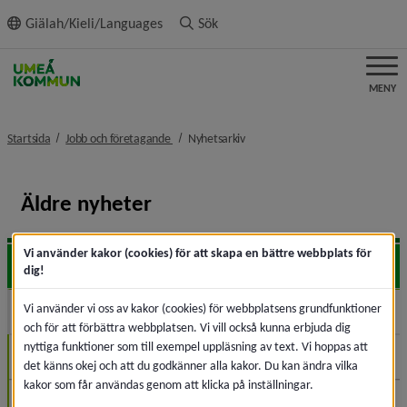
ll innehållet
Giälah/Kieli/Languages
Sök
MENY
nivå i brödsmulenavigeringen
nivå i brödsmulenavigeringen
Startsida
Jobb och företagande
Nyhetsarkiv
Äldre nyheter
Vi använder kakor (cookies) för att skapa en bättre webbplats för
2026
Expa
dig!
Vi använder vi oss av kakor (cookies) för webbplatsens grundfunktioner
2025
Expa
och för att förbättra webbplatsen. Vi vill också kunna erbjuda dig
nyttiga funktioner som till exempel uppläsning av text. Vi hoppas att
December (1)
det känns okej och att du godkänner alla kakor. Du kan ändra vilka
kakor som får användas genom att klicka på inställningar.
Oktober (3)