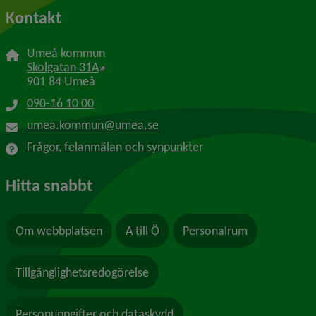
Kontakt
Umeå kommun
Länk till annan webbplats, öppnas i nytt f
Skolgatan 31A
901 84 Umeå
090-16 10 00
umea.kommun@umea.se
Frågor, felanmälan och synpunkter
Hitta snabbt
Om webbplatsen
A till Ö
Personalrum
Tillgänglighetsredogörelse
Personuppgifter och dataskydd