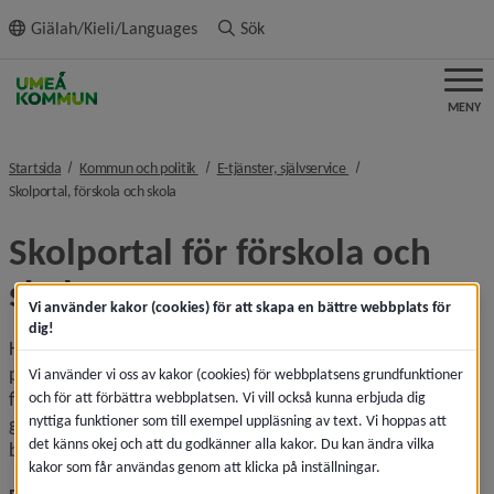
ll innehållet
Giälah/Kieli/Languages
Sök
MENY
nivå i brödsmulenavigeringen
nivå i brödsmulenaviger
Startsida
Kommun och politik
E-tjänster, självservice
nivå i brödsmulenavigeringen
Skolportal, förskola och skola
Skolportal för förskola och 
skola
Vi använder kakor (cookies) för att skapa en bättre webbplats för
dig!
Här finns digitala verktyg och lärresurser samlade för 
planering och lärande och som används i kommunala 
Vi använder vi oss av kakor (cookies) för webbplatsens grundfunktioner
förskolan, pedagogisk omsorg, fritidshem, grundskola, 
och för att förbättra webbplatsen. Vi vill också kunna erbjuda dig
nyttiga funktioner som till exempel uppläsning av text. Vi hoppas att
gymnasieskola och anpassad skola. Är du vårdnadshavare 
det känns okej och att du godkänner alla kakor. Du kan ändra vilka
behöver du en e-legitimation för att nå tjänsterna.
kakor som får användas genom att klicka på inställningar.