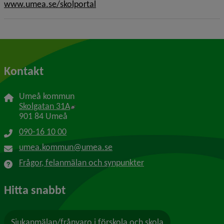
www.umea.se/skolportal
Kontakt
Umeå kommun
Länk till annan webbplats, öppnas i nytt f
Skolgatan 31A
901 84 Umeå
090-16 10 00
umea.kommun@umea.se
Frågor, felanmälan och synpunkter
Hitta snabbt
Sjukanmälan/frånvaro i förskola och skola