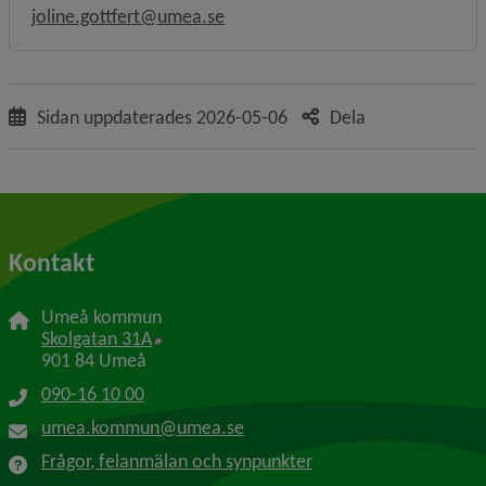
joline.gottfert@umea.se
Sidan uppdaterades
2026-05-06
Dela
Kontakt
Umeå kommun
Länk till annan webbplats, öppnas i nytt f
Skolgatan 31A
901 84 Umeå
090-16 10 00
umea.kommun@umea.se
Frågor, felanmälan och synpunkter