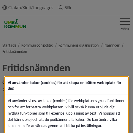
ll innehållet
Giälah/Kieli/Languages
Sök
MENY
nivå i brödsmulenavigeringen
nivå i brödsmulenavi
nivå i 
Startsida
Kommun och politik
Kommunens organisation
Nämnder
nivå i brödsmulenavigeringen
Fritidsnämnden
Fritidsnämnden
Grunduppdrag
Vi använder kakor (cookies) för att skapa en bättre webbplats för
dig!
Fritidsnämnden
ansvarar för att erbjuda Umeås invånare ett rikt, 
Vi använder vi oss av kakor (cookies) för webbplatsens grundfunktioner
jämlikt, jämställt och hållbart fritidsutbud, där barn 
och för att förbättra webbplatsen. Vi vill också kunna erbjuda dig
och ungas delaktighet och möjlighet till utveckling har 
nyttiga funktioner som till exempel uppläsning av text. Vi hoppas att
det känns okej och att du godkänner alla kakor. Du kan ändra vilka
en särställning
kakor som får användas genom att klicka på inställningar.
erbjuder fritidsaktiviteter och inkluderande 