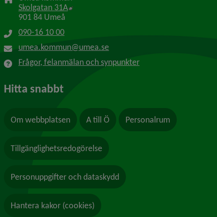
Länk till annan webbplats, öppnas i nytt f
Skolgatan 31A
901 84 Umeå
090-16 10 00
umea.kommun@umea.se
Frågor, felanmälan och synpunkter
Hitta snabbt
Om webbplatsen
A till Ö
Personalrum
Tillgänglighetsredogörelse
Personuppgifter och dataskydd
Hantera kakor (cookies)