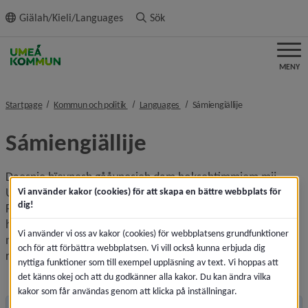
ll innehållet
Giälah/Kieli/Languages
Sök
MENY
nivå i brödsmulenavigeringen
nivå i brödsmulenavigeringen
nivå i brödsmulen
Startpage
Kommun och politik
Languages
Sámiengiällije
Sámiengiällije
Daesnie bïevnesh gååvnesieh dam hoksehtimmiem mij 
Upmejen tjïelte dutnjien gie lea tjïelten otnege faala. 
Vi använder kakor (cookies) för att skapa en bättre webbplats för
dig!
Fïerhte bijjiebaakoej nuelesne garrahbielesne bïevnesh 
hoksehtimmien bïjre gaavnh jïh guktie dam maahtah 
Vi använder vi oss av kakor (cookies) för webbplatsens grundfunktioner
nuhtjedh jïh aaj telefovne-nummerem maam maahtah 
och för att förbättra webbplatsen. Vi vill också kunna erbjuda dig
ringkedh jis naan gyhtjelassh.
nyttiga funktioner som till exempel uppläsning av text. Vi hoppas att
det känns okej och att du godkänner alla kakor. Du kan ändra vilka
kakor som får användas genom att klicka på inställningar.