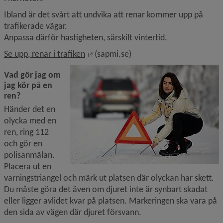
Ibland är det svårt att undvika att renar kommer upp på 
trafikerade vägar.
Anpassa därför hastigheten, särskilt vintertid.
Länk till annan webbplats, öppnas i n
Se upp, renar i trafiken
 (sapmi.se)
Vad gör jag om 
jag kör på en 
ren?
Händer det en 
olycka med en 
ren, ring 112 
och gör en 
polisanmälan. 
Placera ut en 
varningstriangel och märk ut platsen där olyckan har skett. 
Du måste göra det även om djuret inte är synbart skadat 
eller ligger avlidet kvar på platsen. Markeringen ska vara på 
den sida av vägen där djuret försvann.