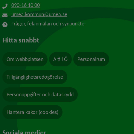
090-16 10 00
umea.kommun@umea.se
Frågor, felanmälan och synpunkter
Hitta snabbt
Om webbplatsen
A till Ö
Personalrum
Tillgänglighetsredogörelse
Personuppgifter och dataskydd
Hantera kakor (cookies)
Sociala medier