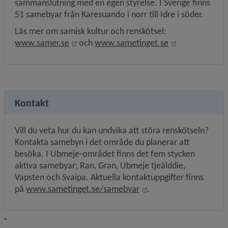
sammanslutning med en egen styrelse. I Sverige finns 
51 samebyar från Karesuando i norr till Idre i söder.
Läs mer om samisk kultur och renskötsel: 
Länk till annan webbplats, öppnas i nytt f
Länk till anna
www.samer.se
 och 
www.sametinget.se
Kontakt
Vill du veta hur du kan undvika att störa renskötseln? 
Kontakta samebyn i det område du planerar att 
besöka. I Ubmeje-området finns det fem stycken 
aktiva samebyar; Ran, Gran, Ubmeje tjeälddie, 
Vapsten och Svaipa. Aktuella kontaktuppgifter finns 
Länk till annan webbpl
på 
www.sametinget.se/samebyar
.