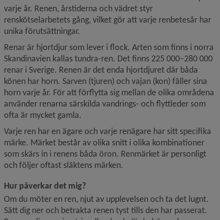
varje år. Renen, årstiderna och vädret styr 
renskötselarbetets gång, vilket gör att varje renbetesår har 
unika förutsättningar.
Renar är hjortdjur som lever i flock. Arten som finns i norra 
Skandinavien kallas tundra-ren. Det finns 225 000–280 000 
renar i Sverige. Renen är det enda hjortdjuret där båda 
könen har horn. Sarven (tjuren) och vajan (kon) fäller sina 
horn varje år. För att förflytta sig mellan de olika områdena 
använder renarna särskilda vandrings- och flyttleder som 
ofta är mycket gamla.
Varje ren har en ägare och varje renägare har sitt specifika 
märke. Märket består av olika snitt i olika kombinationer 
som skärs in i renens båda öron. Renmärket är personligt 
och följer oftast släktens märken.
Hur påverkar det mig?
Om du möter en ren, njut av upplevelsen och ta det lugnt. 
Sätt dig ner och betrakta renen tyst tills den har passerat. 