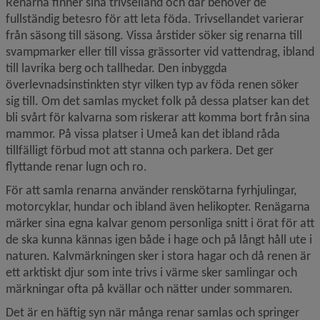
Renarna finner sina trivselland och där behöver de 
fullständig betesro för att leta föda. Trivsellandet varierar 
från säsong till säsong. Vissa årstider söker sig renarna till 
svampmarker eller till vissa grässorter vid vattendrag, ibland 
till lavrika berg och tallhedar. Den inbyggda 
överlevnadsinstinkten styr vilken typ av föda renen söker 
sig till. Om det samlas mycket folk på dessa platser kan det 
bli svårt för kalvarna som riskerar att komma bort från sina 
mammor. På vissa platser i Umeå kan det ibland råda 
tillfälligt förbud mot att stanna och parkera. Det ger 
flyttande renar lugn och ro.
För att samla renarna använder renskötarna fyrhjulingar, 
motorcyklar, hundar och ibland även helikopter. Renägarna 
märker sina egna kalvar genom personliga snitt i örat för att 
de ska kunna kännas igen både i hage och på långt håll ute i 
naturen. Kalvmärkningen sker i stora hagar och då renen är 
ett arktiskt djur som inte trivs i värme sker samlingar och 
märkningar ofta på kvällar och nätter under sommaren.
Det är en häftig syn när många renar samlas och springer 