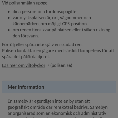
Vid polisanmälan uppge
dina person- och fordonsuppgifter
var olycksplatsen är, ort, vägnummer och 
kännemärken, om möjligt GPS-position
om renen finns kvar på platsen eller i vilken riktning 
den försvann.
Förfölj eller spåra inte själv en skadad ren.
Polisen kontaktar en jägare med särskild kompetens för att 
spåra det påkörda djuret.
Länk till annan webbplats, öppnas i n
Läs mer om viltolyckor
 (polisen.se)
Mer information
En sameby är egentligen inte en by utan ett 
geografiskt område där renskötsel bedrivs. Samebyn 
är organiserad som en ekonomisk och administrativ 