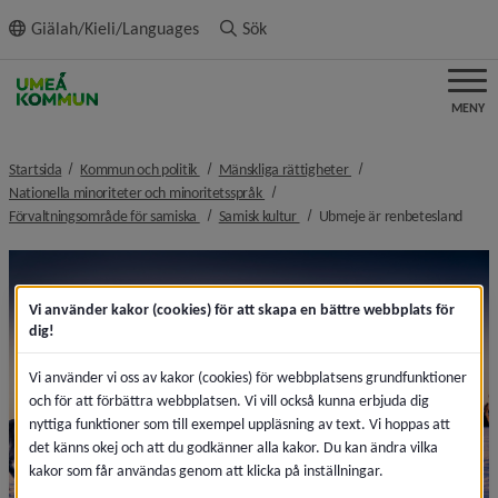
ll innehållet
Giälah/Kieli/Languages
Sök
MENY
nivå i brödsmulenavigeringen
nivå i brödsmulenaviger
Startsida
Kommun och politik
Mänskliga rättigheter
nivå i brödsmulenavigeringen
Nationella minoriteter och minoritetsspråk
nivå i brödsmulenavigeringen
nivå i brödsmulenavigeringen
nivå 
Förvaltningsområde för samiska
Samisk kultur
Ubmeje är renbetesland
Vi använder kakor (cookies) för att skapa en bättre webbplats för
dig!
Vi använder vi oss av kakor (cookies) för webbplatsens grundfunktioner
och för att förbättra webbplatsen. Vi vill också kunna erbjuda dig
nyttiga funktioner som till exempel uppläsning av text. Vi hoppas att
det känns okej och att du godkänner alla kakor. Du kan ändra vilka
kakor som får användas genom att klicka på inställningar.