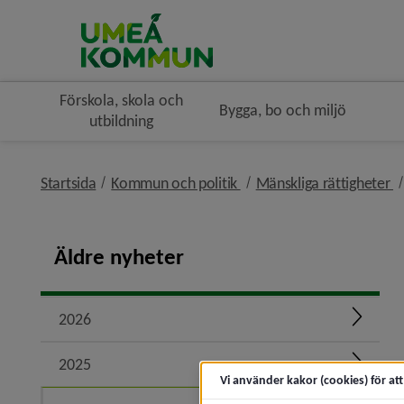
Förskola, skola och
Bygga, bo och miljö
utbildning
nivå i brödsmulenavigerin
n
Startsida
Kommun och politik
Mänskliga rättigheter
Äldre nyheter
2026
Expand
2025
Expand
Vi använder kakor (cookies) för at