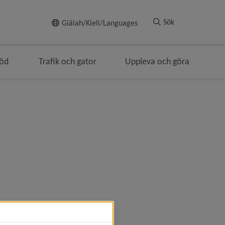
Till innehållet
Sök
Giälah/Kieli/Languages
töd
Trafik och gator
Uppleva och göra
igeringen
i brödsmulenavigeringen