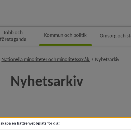
Jobb och
Kommun och politik
Omsorg och s
företagande
gen
ivå i brödsmulenavigeringen
nivå i brödsmulenav
nivå 
Nationella minoriteter och minoritetsspråk
Nyhetsarkiv
Nyhetsarkiv
era
era
t skapa en bättre webbplats för dig!