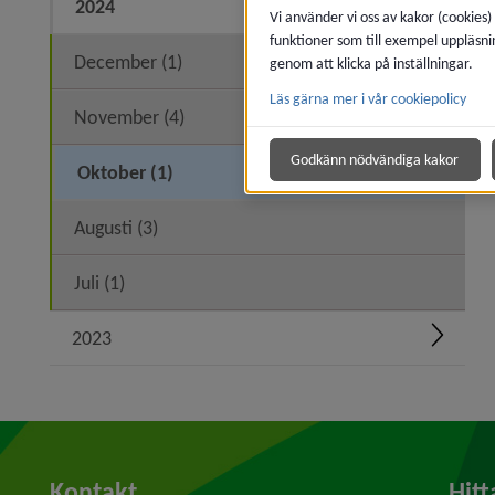
2024
Expand
Vi använder vi oss av kakor (cookies)
funktioner som till exempel uppläsni
December (1)
genom att klicka på inställningar.
Läs gärna mer i vår cookiepolicy
November (4)
Godkänn nödvändiga kakor
Oktober (1)
Augusti (3)
Juli (1)
2023
Expand
Kontakt
Hitt