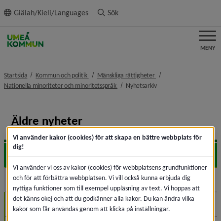
ll innehållet
Giälah/Kieli/Languages
Sök
MENY
nivå i brödsmulenavigeringen
nivå i brödsmulenaviger
Startsida
Kommun och politik
Mänskliga rättigheter
nivå i brödsmulenavigeringen
nivå i brödsmulenaviger
Nationella minoriteter och minoritetsspråk
Nyhetsarkiv
Äldre nyheter
Vi använder kakor (cookies) för att skapa en bättre webbplats för
dig!
2026
Expa
Vi använder vi oss av kakor (cookies) för webbplatsens grundfunktioner
och för att förbättra webbplatsen. Vi vill också kunna erbjuda dig
2025
Expa
nyttiga funktioner som till exempel uppläsning av text. Vi hoppas att
det känns okej och att du godkänner alla kakor. Du kan ändra vilka
November (1)
kakor som får användas genom att klicka på inställningar.