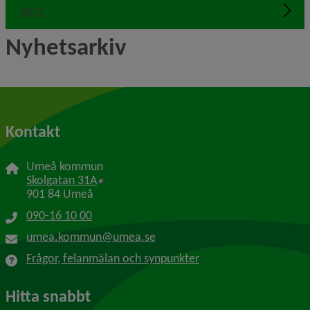
2023
Expa
Nyhetsarkiv
Kontakt
Umeå kommun
Länk till annan webbplats, öppnas i nytt f
Skolgatan 31A
901 84 Umeå
090-16 10 00
umea.kommun@umea.se
Frågor, felanmälan och synpunkter
Hitta snabbt