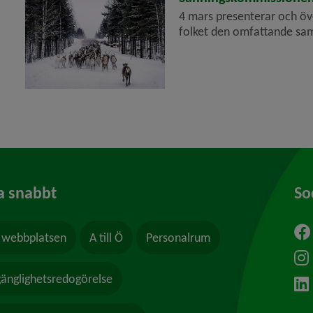
era
4 mars presenterar och ö
folket den omfattande sam
a snabbt
So
webbplatsen
A till Ö
Personalrum
ytt fönster.
lgänglighetsredogörelse