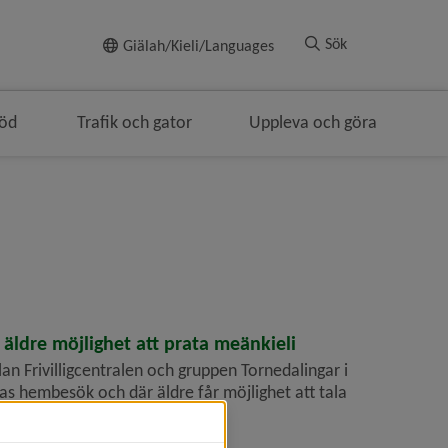
Till innehållet
Sök
Giälah/Kieli/Languages
töd
Trafik och gator
Uppleva och göra
igeringen
i brödsmulenavigeringen
äldre möjlighet att prata meänkieli
n Frivilligcentralen och gruppen Tornedalingar i
s hembesök och där äldre får möjlighet att tala