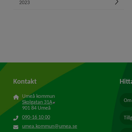
2023
Expand
Kontakt
Hitt
Umeå kommun
Om 
Länk till annan webbplats, öppnas i n
Skolgatan 31A
901 84 Umeå
090-16 10 00
Til
umea.kommun@umea.se