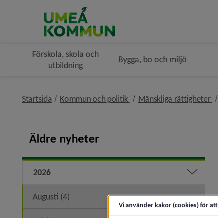
Förskola, skola och
Bygga, bo och miljö
utbildning
nivå i brödsmulenavigerin
n
Startsida
Kommun och politik
Mänskliga rättigheter
Äldre nyheter
2026
Expand
Augusti (4)
Vi använder kakor (cookies) för at