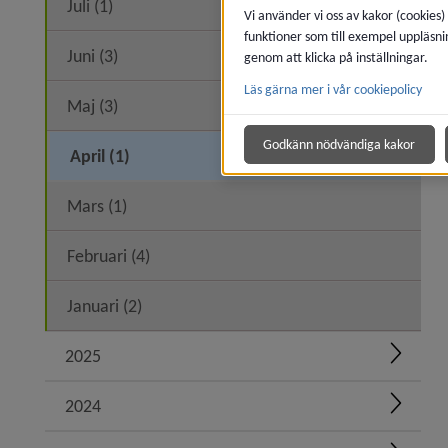
Juli (1)
Vi använder vi oss av kakor (cookies)
funktioner som till exempel uppläsni
Juni (3)
genom att klicka på inställningar.
Läs gärna mer i vår cookiepolicy
Maj (3)
Godkänn nödvändiga kakor
April (1)
Mars (1)
Februari (4)
Januari (2)
2025
Expand
2024
Expand