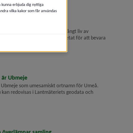
å kunna erbjuda dig nyttiga
 ändra vilka kakor som får användas
agshjälte
ornedaling från Umeå med ett långt liv av
h föreningslivet. Hon har arbetat för att bevara
å är Ubmeje
llt Ubmeje som umesamiskt ortnamn för Umeå.
 kan redovisas i Lant­mäteriets geodata och
 överlämnar samling