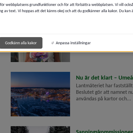
 för webbplatsens grundfunktioner och för att förbättra webbplatsen. Vi vill ocks
ng av text. Vi hoppas att det känns okej och att du godkänner alla kakor. Du kan
2026-04-14
Rut är utsedd till vard
Rut Niska Säfström är en t
engagemang inom kyrkan oc
Godkänn alla kakor
Anpassa inställningar
språk och kultur,...
2026-04-14
Nu är det klart – Ume
Lantmäteriet har faststä
Beslutet gör att namnet nu
användas på kartor och...
era
era
2026-04-14
Sanningskommissionen