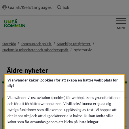
ll innehållet
Giälah/Kieli/Languages
Sök
MENY
nivå i brödsmulenavigeringen
nivå i brödsmulenaviger
Startsida
Kommun och politik
Mänskliga rättigheter
nivå i brödsmulenavigeringen
nivå i brödsmulenaviger
Nationella minoriteter och minoritetsspråk
Nyhetsarkiv
Äldre nyheter
Vi använder kakor (cookies) för att skapa en bättre webbplats för
dig!
2026
Expa
Vi använder vi oss av kakor (cookies) för webbplatsens grundfunktioner
och för att förbättra webbplatsen. Vi vill också kunna erbjuda dig
Augusti (4)
nyttiga funktioner som till exempel uppläsning av text. Vi hoppas att
det känns okej och att du godkänner alla kakor. Du kan ändra vilka
Juli (1)
kakor som får användas genom att klicka på inställningar.