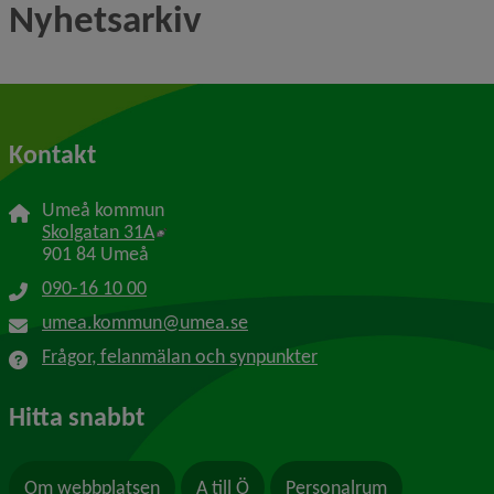
Nyhetsarkiv
Kontakt
Umeå kommun
Länk till annan webbplats, öppnas i nytt f
Skolgatan 31A
901 84 Umeå
090-16 10 00
umea.kommun@umea.se
Frågor, felanmälan och synpunkter
Hitta snabbt
Om webbplatsen
A till Ö
Personalrum