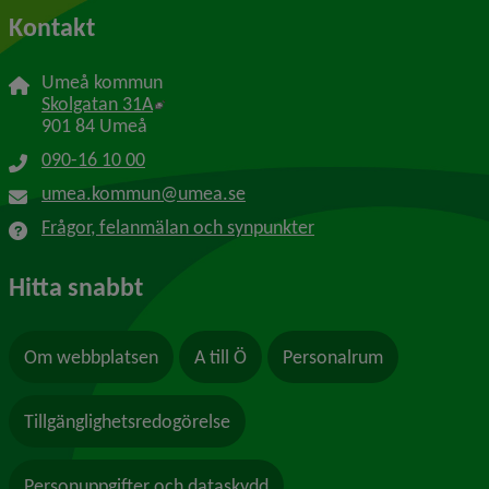
Kontakt
Umeå kommun
Länk till annan webbplats, öppnas i nytt f
Skolgatan 31A
901 84 Umeå
090-16 10 00
umea.kommun@umea.se
Frågor, felanmälan och synpunkter
Hitta snabbt
Om webbplatsen
A till Ö
Personalrum
Tillgänglighetsredogörelse
Personuppgifter och dataskydd