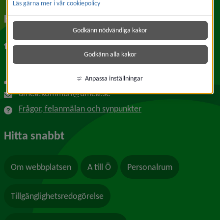
Läs gärna mer i vår cookiepolicy
Kontakt
Godkänn nödvändiga kakor
Umeå kommun
Länk till annan webbplats, öppnas i nytt f
Skolgatan 31A
Godkänn alla kakor
901 84 Umeå
090-16 10 00
Anpassa inställningar
umea.kommun@umea.se
Frågor, felanmälan och synpunkter
Hitta snabbt
Om webbplatsen
A till Ö
Personalrum
Tillgänglighetsredogörelse