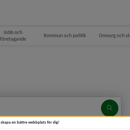
Jobb och
Kommun och politik
Omsorg och s
företagande
Sök
t skapa en bättre webbplats för dig!