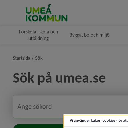
Förskola, skola och
Bygga, bo och miljö
utbildning
nivå i brödsmulenavigeringen
Startsida
Sök
Sök på umea.se
Vi använder kakor (cookies) för at