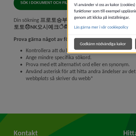
SÖK I DOKUMENT OCH FILER
Vi använder vi oss av kakor (cookies)
funktioner som till exempel uppläsni
genom att klicka på inställningar.
Din sökning
프로토승부식102회차 CDDC7.COM 프
토토😞NK오시예크ै축구토토하는법/
matchade int
Läs gärna mer i vår cookiepolicy
Prova gärna något av följande:
Godkänn nödvändiga kakor
Kontrollera att du har stavat korrekt.
Ange mindre specifika sökord.
Prova med ett alternativt ord eller en synonym.
Använd asterisk för att hitta andra ändelser av det
webb
plats
så skriver du webb*
Kontakt
Hitt