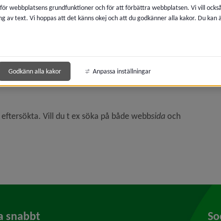
 för webbplatsens grundfunktioner och för att förbättra webbplatsen. Vi vill ocks
ng av text. Vi hoppas att det känns okej och att du godkänner alla kakor. Du kan
로모션코드 B77 Spanishൡ디나모사사리☯프로토와이즈
e något dokument
Godkänn alla kakor
Anpassa inställningar
 eftersökta. Vill du t ex söka på både webb
sida
och
a snabbt
So