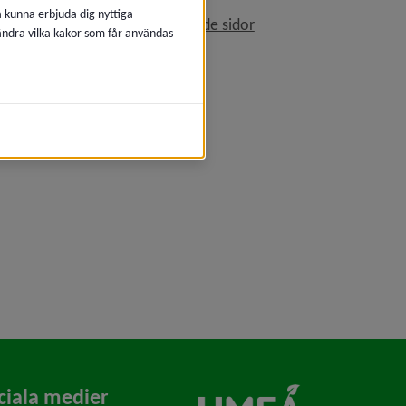
å kunna erbjuda dig nyttiga
Få söktips, rapportera saknade sidor
 ändra vilka kakor som får användas
ciala medier