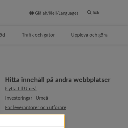
Till innehållet
Sök
Giälah/Kieli/Languages
töd
Trafik och gator
Uppleva och göra
Hitta innehåll på andra webbplatser
Flytta till Umeå
Investeringar i Umeå
För leverantörer och utförare
Sök på alla webbplatser