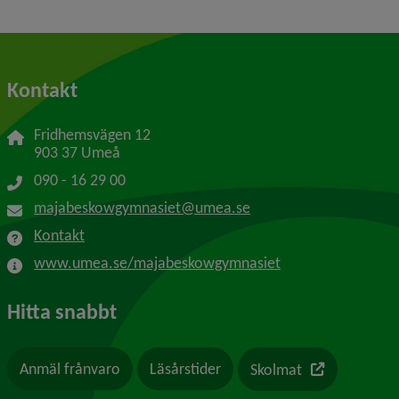
Kontakt
Fridhemsvägen 12
903 37 Umeå
090 - 16 29 00
majabeskowgymnasiet@umea.se
Kontakt
www.umea.se/majabeskowgymnasiet
Hitta snabbt
Länk till en a
Anmäl frånvaro
Läsårstider
Skolmat