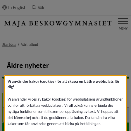
ll innehållet
In English
Sök
MENY
nivå i brödsmulenavigeringen
Startsida
Vårt utbud
Äldre nyheter
Vi använder kakor (cookies) för att skapa en bättre webbplats för
2025
Expa
dig!
Vi använder vi oss av kakor (cookies) för webbplatsens grundfunktioner
Oktober (1)
och för att förbättra webbplatsen. Vi vill också kunna erbjuda dig
nyttiga funktioner som till exempel uppläsning av text. Vi hoppas att
Augusti (1)
det känns okej och att du godkänner alla kakor. Du kan ändra vilka
kakor som får användas genom att klicka på inställningar.
2024
Expa