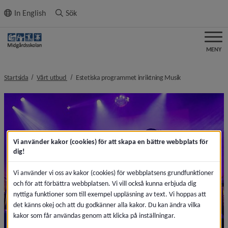
ll innehållet
In English
Sök
MENY
nivå i brödsmulenavigeringen
nivå i brödsmule
Startsida
Vårt utbud
Estetiska programmet inriktning Musik
Vi använder kakor (cookies) för att skapa en bättre webbplats för
dig!
Vi använder vi oss av kakor (cookies) för webbplatsens grundfunktioner
och för att förbättra webbplatsen. Vi vill också kunna erbjuda dig
nyttiga funktioner som till exempel uppläsning av text. Vi hoppas att
det känns okej och att du godkänner alla kakor. Du kan ändra vilka
kakor som får användas genom att klicka på inställningar.