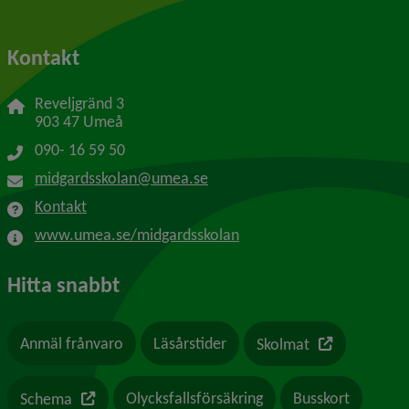
Kontakt
Reveljgränd 3
903 47 Umeå
090- 16 59 50
midgardsskolan@umea.se
Kontakt
www.umea.se/midgardsskolan
Hitta snabbt
Länk till en a
Anmäl frånvaro
Läsårstider
Skolmat
Länk till en annan webbplats
Olycksfallsförsäkring
Busskort
Schema