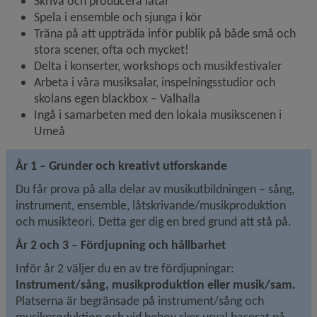
Skriva och producera låtar
Spela i ensemble och sjunga i kör
Träna på att uppträda inför publik på både små och 
stora scener, ofta och mycket!
Delta i konserter, workshops och musikfestivaler
Arbeta i våra musiksalar, inspelningsstudior och 
skolans egen blackbox – Valhalla
Ingå i samarbeten med den lokala musikscenen i 
Umeå
År 1 – Grunder och kreativt utforskande
Du får prova på alla delar av musikutbildningen – sång, 
instrument, ensemble, låtskrivande/musikproduktion 
och musikteori. Detta ger dig en bred grund att stå på.
År 2 och 3 – Fördjupning och hållbarhet
Inför år 2 väljer du en av tre fördjupningar: 
Instrument/sång, m
usikproduktion eller musik/sam. 
Platserna är begränsade på instrument/sång och 
musikproduktion och vid behov sker urval baserat på 