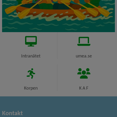
Intranätet
umea.se
Korpen
K A F
Kontakt