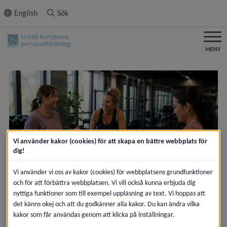
ll innehållet
English
Sök
MENY
Vi använder kakor (cookies) för att skapa en bättre webbplats för
dig!
Vi använder vi oss av kakor (cookies) för webbplatsens grundfunktioner
och för att förbättra webbplatsen. Vi vill också kunna erbjuda dig
2026-06-30
nyttiga funktioner som till exempel uppläsning av text. Vi hoppas att
Nytt rabattställe
det känns okej och att du godkänner alla kakor. Du kan ändra vilka
kakor som får användas genom att klicka på inställningar.
Sporrenrabatt på Femmefysio, träningsapp.