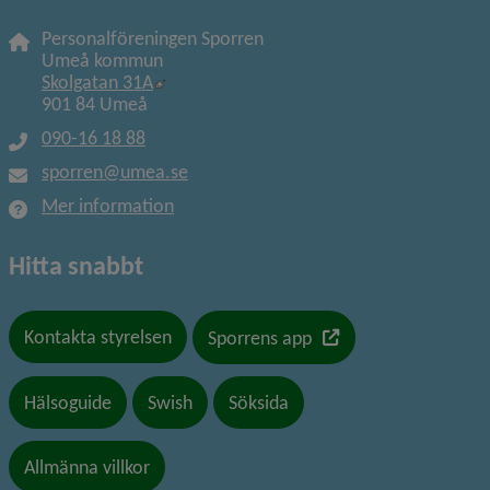
Personalföreningen Sporren
Umeå kommun
Länk till annan webbplats, öppnas i nytt f
Skolgatan 31A
901 84 Umeå
090-16 18 88
sporren@umea.se
Mer information
Hitta snabbt
Länk till en annan we
Kontakta styrelsen
Sporrens app
Hälsoguide
Swish
Söksida
Allmänna villkor