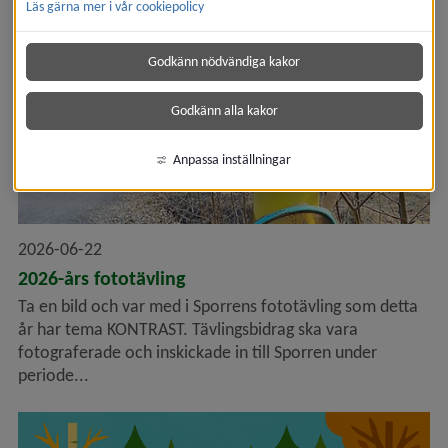
Läs gärna mer i vår cookiepolicy
Godkänn nödvändiga kakor
Godkänn alla kakor
Anpassa inställningar
2026-06-22
2026-års fototävling
Ta en bild och var med i Sporrens fototävling som detta
år har tema KONTRAST. Tävlingsbidrag ska vara
fotograferade och inskickade in till Sporren under
periode...