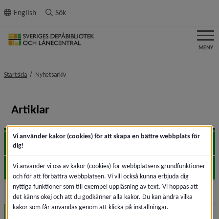
ll innehållet
English
Sök
MENY
nivå i brödsmulenavigeringen
Startsida
Nyhetsarkiv
Artiklar
Vi använder kakor (cookies) för att skapa en bättre webbplats för
2026
Expa
dig!
Vi använder vi oss av kakor (cookies) för webbplatsens grundfunktioner
2025
Expa
och för att förbättra webbplatsen. Vi vill också kunna erbjuda dig
nyttiga funktioner som till exempel uppläsning av text. Vi hoppas att
2024
Expa
det känns okej och att du godkänner alla kakor. Du kan ändra vilka
kakor som får användas genom att klicka på inställningar.
December (1)