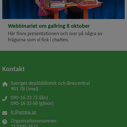
2024-10-08
Webbinariet om gallring 8 oktober
Här finns presentationen och svar på några av
frågorna som vi fick i chatten.
Kontakt
Sveriges depåbibliotek och lånecentral
901 78 Umeå
090-16 33 72 (lån)
090-16 33 68 (gåvor)
lc@umea.se
Organisationsnummer: 
212000-2627