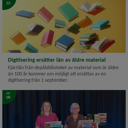
22
2024-10-22
Digitisering ersätter lån av äldre material
Fjärrlån från depåbiblioteket av material som är äldre
än 100 år kommer om möjligt att ersättas av en
digitisering från 1 september.
Victoria Edman och Ingalill Stenmark, Sveriges depåbibliotek
okt
08