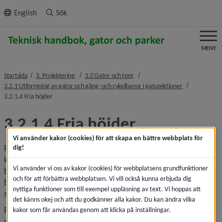
ll innehållet
English
Sök
MENY
nivå i brödsmulenavigeringen
nivå i brödsmulenavigeringen
Startsida
3. Projektering
3.2 Gator och torg
nivå i brödsmu
3.2.1 Utformning av gator och gång- och cykelbanor i gatusektioner
nivå i brödsmulenavigeringen
3.2.1.4 Fria höjder
3.2.1.4 Fria höjder
Vi använder kakor (cookies) för att skapa en bättre webbplats för
Fri höjd till fasta hinder ska vara minst 4,7 meter över 
dig!
körbanor och andra ytor som är allmänt trafikerade av 
Vi använder vi oss av kakor (cookies) för webbplatsens grundfunktioner
bil/lastbil/buss. Som fast hinder räknas till exempel 
och för att förbättra webbplatsen. Vi vill också kunna erbjuda dig
byggnadsdelar, elledningar, broar, balkonger, portaler och 
nyttiga funktioner som till exempel uppläsning av text. Vi hoppas att
skärmtak.
det känns okej och att du godkänner alla kakor. Du kan ändra vilka
För gång- och cykelvägar ska den fria höjden vara minst 3,5 
kakor som får användas genom att klicka på inställningar.
meter.