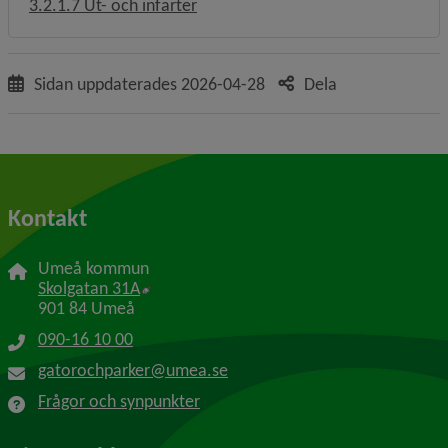
3.2.1.7 Ut- och infarter
Sidan uppdaterades
2026-04-28
Dela
Kontakt
Umeå kommun
Länk till annan webbplats, öppnas i nytt f
Skolgatan 31A
901 84 Umeå
090-16 10 00
gatorochparker@umea.se
Frågor och synpunkter