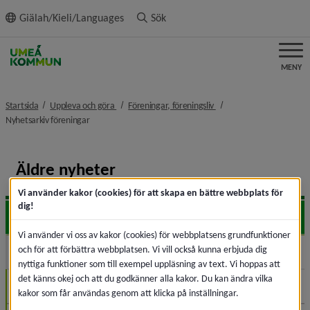
ll innehållet
Giälah/Kieli/Languages
Sök
MENY
nivå i brödsmulenavigeringen
nivå i brödsmulenavigeri
Startsida
Uppleva och göra
Föreningar, föreningsliv
nivå i brödsmulenavigeringen
Nyhetsarkiv föreningar
Äldre nyheter
Vi använder kakor (cookies) för att skapa en bättre webbplats för
dig!
2026
Expa
Vi använder vi oss av kakor (cookies) för webbplatsens grundfunktioner
och för att förbättra webbplatsen. Vi vill också kunna erbjuda dig
2025
Expa
nyttiga funktioner som till exempel uppläsning av text. Vi hoppas att
det känns okej och att du godkänner alla kakor. Du kan ändra vilka
December (1)
kakor som får användas genom att klicka på inställningar.