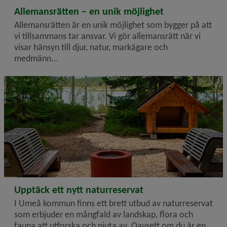
2026-06-25
Allemansrätten – en unik möjlighet
Allemansrätten är en unik möjlighet som bygger på att
vi tillsammans tar ansvar. Vi gör allemansrätt när vi
visar hänsyn till djur, natur, markägare och
medmänn...
2026-06-25
Upptäck ett nytt naturreservat
I Umeå kommun finns ett brett utbud av naturreservat
som erbjuder en mångfald av landskap, flora och
fauna att utforska och njuta av. Oavsett om du är en