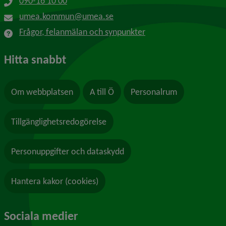
090-16 10 00
umea.kommun@umea.se
Frågor, felanmälan och synpunkter
Hitta snabbt
Om webbplatsen
A till Ö
Personalrum
Tillgänglighetsredogörelse
Personuppgifter och dataskydd
Hantera kakor (cookies)
Sociala medier