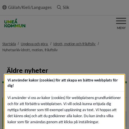
ll innehållet
Giälah/Kieli/Languages
Sök
MENY
nivå i brödsmulenavigeringen
nivå i brödsmulenavi
Startsida
Uppleva och göra
Idrott, motion och friluftsliv
nivå i brödsmulenavigeringen
Nyhetsarkiv idrott, motion, friluftsliv
Äldre nyheter
Vi använder kakor (cookies) för att skapa en bättre webbplats för
dig!
2026
Expa
Vi använder vi oss av kakor (cookies) för webbplatsens grundfunktioner
och för att förbättra webbplatsen. Vi vill också kunna erbjuda dig
Juli (6)
nyttiga funktioner som till exempel uppläsning av text. Vi hoppas att
det känns okej och att du godkänner alla kakor. Du kan ändra vilka
Juni (6)
kakor som får användas genom att klicka på inställningar.