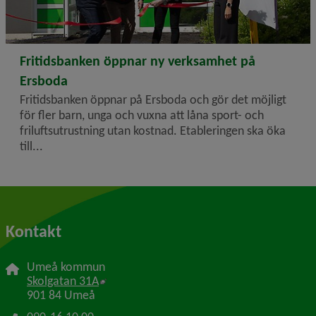
2026-06-03
Fritidsbanken öppnar ny verksamhet på
Ersboda
Fritidsbanken öppnar på Ersboda och gör det möjligt
för fler barn, unga och vuxna att låna sport- och
friluftsutrustning utan kostnad. Etableringen ska öka
till...
Kontakt
Umeå kommun
Länk till annan webbplats, öppnas i nytt f
Skolgatan 31A
901 84 Umeå