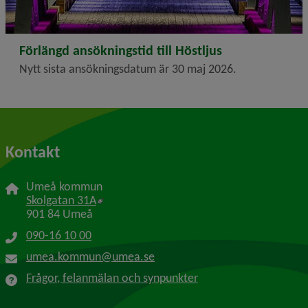
2026-05-05
Förlängd ansökningstid till Höstljus
Nytt sista ansökningsdatum är 30 maj 2026.
Kontakt
Umeå kommun
Länk till annan webbplats, öppnas i nytt f
Skolgatan 31A
901 84 Umeå
090-16 10 00
umea.kommun@umea.se
Frågor, felanmälan och synpunkter