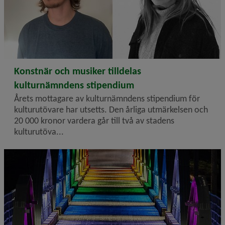
2026-05-20
Konstnär och musiker tilldelas
kulturnämndens stipendium
Årets mottagare av kulturnämndens stipendium för
kulturutövare har utsetts. Den årliga utmärkelsen och
20 000 kronor vardera går till två av stadens
kulturutöva...
Cykelbro belyst i regnbågsfärger.