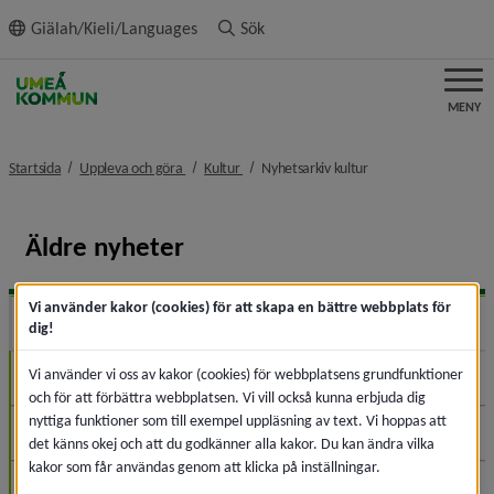
ll innehållet
Giälah/Kieli/Languages
Sök
MENY
nivå i brödsmulenavigeringen
nivå i brödsmulenavigeringen
nivå i brödsmulenavi
Startsida
Uppleva och göra
Kultur
Nyhetsarkiv kultur
Äldre nyheter
Vi använder kakor (cookies) för att skapa en bättre webbplats för
2026
Expa
dig!
Vi använder vi oss av kakor (cookies) för webbplatsens grundfunktioner
Augusti (4)
och för att förbättra webbplatsen. Vi vill också kunna erbjuda dig
nyttiga funktioner som till exempel uppläsning av text. Vi hoppas att
Juli (1)
det känns okej och att du godkänner alla kakor. Du kan ändra vilka
kakor som får användas genom att klicka på inställningar.
Juni (3)