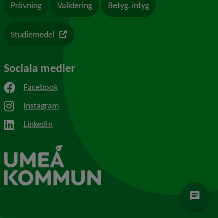
Prövning
Validering
Betyg, intyg
Länk till en annan webbplats
Studiemedel
Sociala medier
Facebook
Instagram
LinkedIn
chat