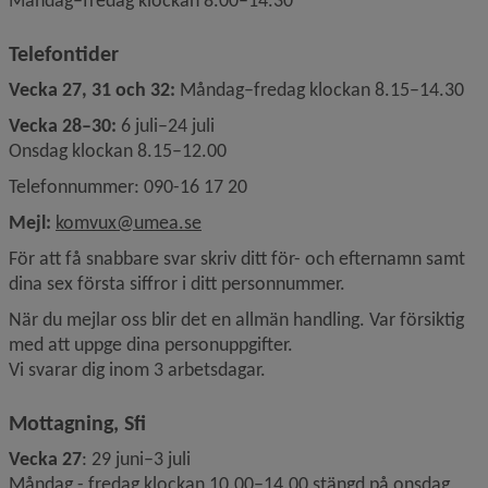
Måndag–fredag klockan 8.00–14.30
Telefontider
Vecka 27, 31 och 32:
 Måndag–fredag klockan 8.15–14.30
Vecka 28–30:
 6 juli–24 juli
Onsdag klockan 8.15–12.00
Telefonnummer: 090-16 17 20
Mejl: 
komvux@umea.se
För att få snabbare svar skriv ditt för- och efternamn samt 
dina sex första siffror i ditt personnummer.
När du mejlar oss blir det en allmän handling. Var försiktig 
med att uppge dina personuppgifter. 
Vi svarar dig inom 3 arbetsdagar.
Mottagning, Sfi
Vecka 27
: 29 juni–3 juli
Måndag - fredag klockan 10.00–14.00 stängd på onsdag, 