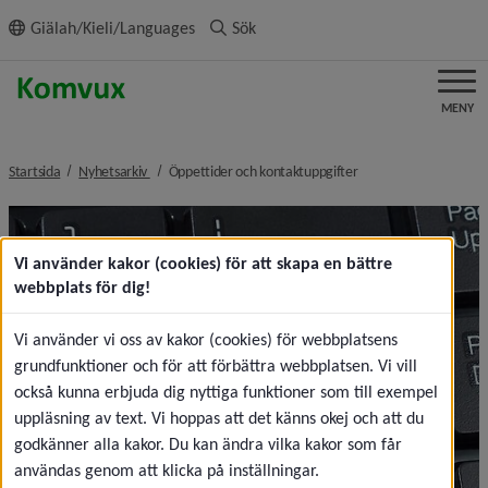
ll innehållet
Giälah/Kieli/Languages
Sök
MENY
nivå i brödsmulenavigeringen
nivå i brödsmulenavig
Startsida
Nyhetsarkiv
Öppettider och kontaktuppgifter
Vi använder kakor (cookies) för att skapa en bättre
webbplats för dig!
Vi använder vi oss av kakor (cookies) för webbplatsens
grundfunktioner och för att förbättra webbplatsen. Vi vill
också kunna erbjuda dig nyttiga funktioner som till exempel
uppläsning av text. Vi hoppas att det känns okej och att du
godkänner alla kakor. Du kan ändra vilka kakor som får
användas genom att klicka på inställningar.