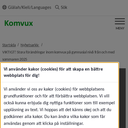
ll innehållet
Giälah/Kieli/Languages
Sök
MENY
nivå i brödsmulenavigeringen
Startsida
Nyhetsarkiv
VIKTIGT! Stora förändringar inom komvux på gymnasial nivå från och med
nivå i brödsmulenavigeringen
sommaren 2025
Vi använder kakor (cookies) för att skapa en bättre
webbplats för dig!
Vi använder vi oss av kakor (cookies) för webbplatsens
grundfunktioner och för att förbättra webbplatsen. Vi vill
också kunna erbjuda dig nyttiga funktioner som till exempel
uppläsning av text. Vi hoppas att det känns okej och att du
godkänner alla kakor. Du kan ändra vilka kakor som får
användas genom att klicka på inställningar.