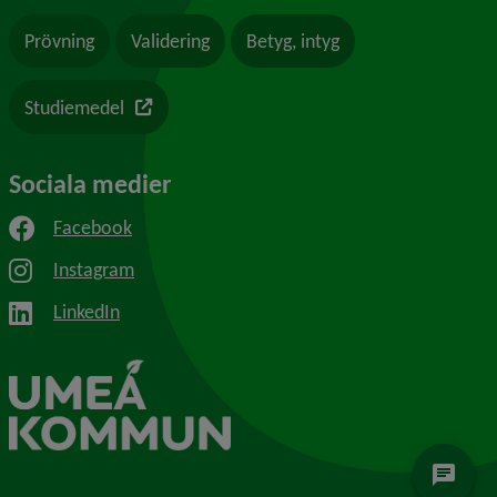
Prövning
Validering
Betyg, intyg
Länk till en annan webbplats
Studiemedel
Sociala medier
Facebook
Instagram
LinkedIn
chat