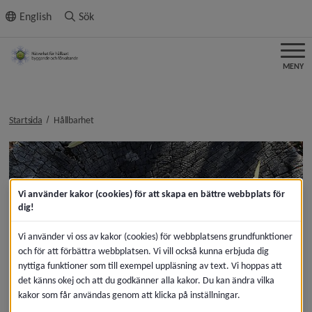
ll innehållet
English
Sök
MENY
nivå i brödsmulenavigeringen
Startsida
Hållbarhet
Vi använder kakor (cookies) för att skapa en bättre webbplats för
dig!
Vi använder vi oss av kakor (cookies) för webbplatsens grundfunktioner
och för att förbättra webbplatsen. Vi vill också kunna erbjuda dig
nyttiga funktioner som till exempel uppläsning av text. Vi hoppas att
det känns okej och att du godkänner alla kakor. Du kan ändra vilka
kakor som får användas genom att klicka på inställningar.