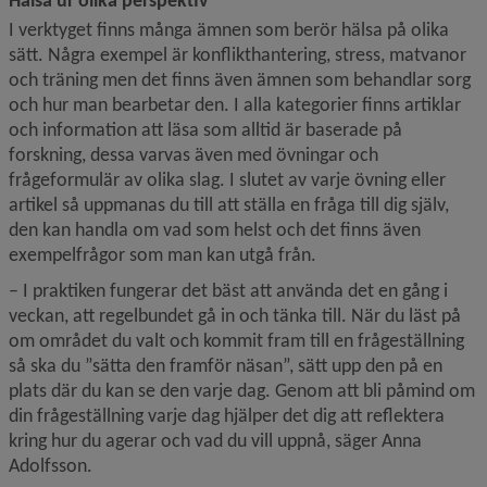
I verktyget finns många ämnen som berör hälsa på olika 
sätt. Några exempel är konflikthantering, stress, matvanor 
och träning men det finns även ämnen som behandlar sorg 
och hur man bearbetar den. I alla kategorier finns artiklar 
och information att läsa som alltid är baserade på 
forskning, dessa varvas även med övningar och 
frågeformulär av olika slag. I slutet av varje övning eller 
artikel så uppmanas du till att ställa en fråga till dig själv, 
den kan handla om vad som helst och det finns även 
exempelfrågor som man kan utgå från.
– I praktiken fungerar det bäst att använda det en gång i 
veckan, att regelbundet gå in och tänka till. När du läst på 
om området du valt och kommit fram till en frågeställning 
så ska du ”sätta den framför näsan”, sätt upp den på en 
plats där du kan se den varje dag. Genom att bli påmind om 
din frågeställning varje dag hjälper det dig att reflektera 
kring hur du agerar och vad du vill uppnå, säger Anna 
Adolfsson.