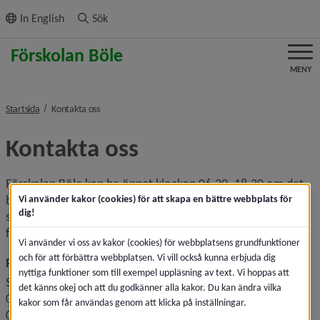
ll innehållet
In English
Sök
MENY
nivå i brödsmulenavigeringen
Startsida
Kontakta oss
Kontakta oss
Förskolan Böle kan ha öppet klockan 06.30–18.30 om det 
behövs. Just nu har vi öppet klockan 06.30–17.30. Om du 
Vi använder kakor (cookies) för att skapa en bättre webbplats för
dig!
som 
förälder har andra behov, kontakta rektor. 
Vi använder vi oss av kakor (cookies) för webbplatsens grundfunktioner
och för att förbättra webbplatsen. Vi vill också kunna erbjuda dig
Rektor
nyttiga funktioner som till exempel uppläsning av text. Vi hoppas att
Solveig Häggkvist
det känns okej och att du godkänner alla kakor. Du kan ändra vilka
090-16 20 37
kakor som får användas genom att klicka på inställningar.
070-319 16 17