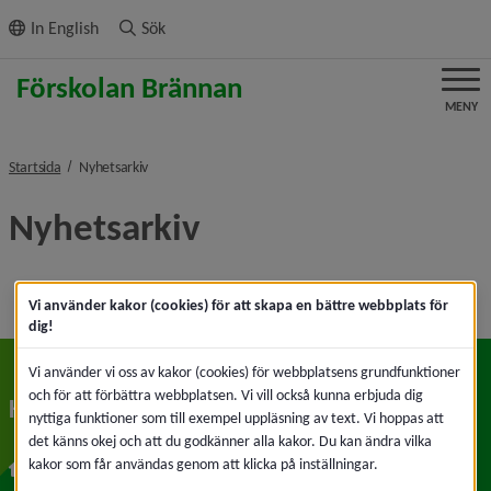
ll innehållet
In English
Sök
MENY
nivå i brödsmulenavigeringen
Startsida
Nyhetsarkiv
Nyhetsarkiv
Vi använder kakor (cookies) för att skapa en bättre webbplats för
dig!
Vi använder vi oss av kakor (cookies) för webbplatsens grundfunktioner
och för att förbättra webbplatsen. Vi vill också kunna erbjuda dig
Kontakt
nyttiga funktioner som till exempel uppläsning av text. Vi hoppas att
det känns okej och att du godkänner alla kakor. Du kan ändra vilka
Innertavle 23
kakor som får användas genom att klicka på inställningar.
905 96 Umeå