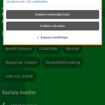
Läs gärna mer i vår cookiepolicy
090-16 27 23
Kontakta oss
Godkänn nödvändiga kakor
www.umea.se/forskolanbrannan
Godkänn alla kakor
Hitta snabbt
Anpassa inställningar
Anmäl frånvaro
Läsårstider
Skolmat
Skolportal, Unikum
Olycksfallsförsäkring
Jobb och praktik
Sociala medier