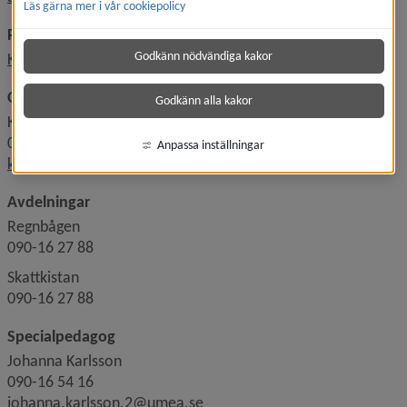
Läs gärna mer i vår cookiepolicy
Placering, uppsägning av plats, inkomstuppgifter
Godkänn nödvändiga kakor
Kontakta pedagogiska placeringsenheten
Områdeschef förskolor Nordöst
Godkänn alla kakor
Katarina Stillesjö Vilhelmsson
090-16 27 05
Anpassa inställningar
katarina.vilhelmsson@umea.se
Avdelningar
Regnbågen
090-16 27 88
Skattkistan
090-16 27 88
Specialpedagog
Johanna Karlsson
090-16 54 16
johanna.karlsson.2@umea.se