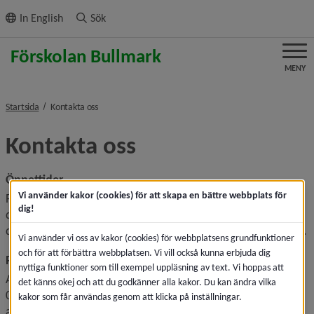
ll innehållet
In English
Sök
MENY
nivå i brödsmulenavigeringen
Startsida
Kontakta oss
Kontakta oss
Öppettider
Vi använder kakor (cookies) för att skapa en bättre webbplats för
Förskolan Bullmark kan ha öppet klockan 06.30–18.30 om 
dig!
det behövs. Just nu har vi öppet klockan 06.00–17.30. Om 
du som vårdnadshavare har andra behov, kontakta rektorn.
Vi använder vi oss av kakor (cookies) för webbplatsens grundfunktioner
och för att förbättra webbplatsen. Vi vill också kunna erbjuda dig
Rektor
nyttiga funktioner som till exempel uppläsning av text. Vi hoppas att
Ann-Catrin Nyström
det känns okej och att du godkänner alla kakor. Du kan ändra vilka
090-16 43 15
kakor som får användas genom att klicka på inställningar.
ann-catrin.nystrom@umea.se