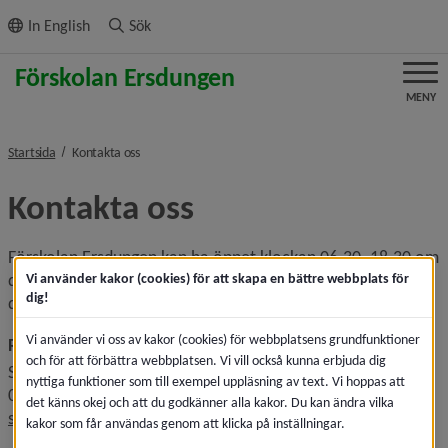
ll innehållet
In English
Sök
MENY
nivå i brödsmulenavigeringen
Startsida
Kontakta oss
Kontakta oss
Förskolan Ersdungen kan ha öppet klockan 06.30–18.30 om 
det behövs. Just nu har vi öppet klockan 06.30–17.30. Om 
Vi använder kakor (cookies) för att skapa en bättre webbplats för
dig!
du som förälder har andra behov, kontakta rektor.
Vi använder vi oss av kakor (cookies) för webbplatsens grundfunktioner
Rektor
och för att förbättra webbplatsen. Vi vill också kunna erbjuda dig
Sara Sjöberg
nyttiga funktioner som till exempel uppläsning av text. Vi hoppas att
090-16 46 18
det känns okej och att du godkänner alla kakor. Du kan ändra vilka
sara.sjoberg@umea.se
kakor som får användas genom att klicka på inställningar.