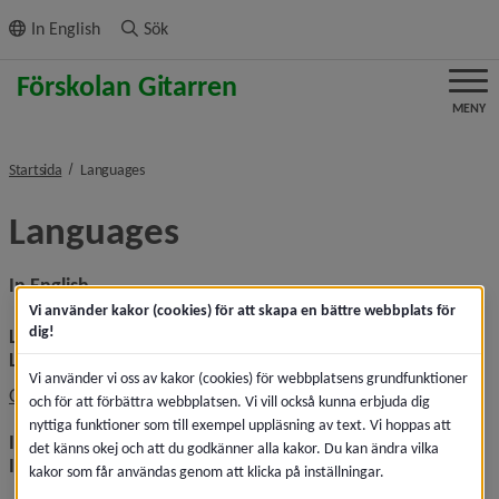
ll innehållet
In English
Sök
MENY
nivå i brödsmulenavigeringen
Startsida
Languages
Languages
In English
Vi använder kakor (cookies) för att skapa en bättre webbplats för
dig!
Link to this page in Google translate
Länk till denna sida i Google Translate
Vi använder vi oss av kakor (cookies) för webbplatsens grundfunktioner
Länk till annan webbplat
Open this page in Google Translate
och för att förbättra webbplatsen. Vi vill också kunna erbjuda dig
nyttiga funktioner som till exempel uppläsning av text. Vi hoppas att
Instructions for translation in different web browsers
det känns okej och att du godkänner alla kakor. Du kan ändra vilka
Instruktioner för att översätta i olika webbläsare
kakor som får användas genom att klicka på inställningar.