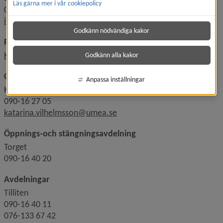
Läs gärna mer i vår cookiepolicy
070-244 62 42
ingalill.bring@umea.se
Godkänn nödvändiga kakor
Placering, uppsägning av plats, inkomstuppgifter
Kontakta placeringsassistent
Godkänn alla kakor
Områdeschef förskolor Nordöst
Anpassa inställningar
Katarina Stillesjö Vilhelmsson
090-16 27 05
katarina.vilhelmsson@umea.se
Öppnings-och stängningsavdelning
Torget
090-16 40 20
Avdelningar
Tilliten
090-16 40 11
076-133 67 42