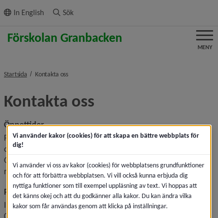
ll innehållet
In English
Sök
MENY
nivå i brödsmulenavigeringen
Startsida
Kontakta oss
Kontakta oss
Öppettider
Vi använder kakor (cookies) för att skapa en bättre webbplats för
Förskolan Granbacken kan ha öppet klockan 06.30–18.30 
dig!
om det behövs. Just nu har vi öppet klockan 06.30–17.15. 
Om du som vårdnadshavare har andra behov, kontakta 
Vi använder vi oss av kakor (cookies) för webbplatsens grundfunktioner
rektor.
och för att förbättra webbplatsen. Vi vill också kunna erbjuda dig
nyttiga funktioner som till exempel uppläsning av text. Vi hoppas att
Rektor
det känns okej och att du godkänner alla kakor. Du kan ändra vilka
Ingalill Nordahl-Bring
kakor som får användas genom att klicka på inställningar.
090-16 59 27 