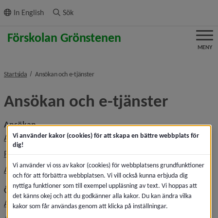
ll innehållet
In English
Sök
MENY
nivå i brödsmulenavigeringen
Startsida
Ansökan och e-tjänster
Ansökan och e-tjänster
Ansökan
Vi använder kakor (cookies) för att skapa en bättre webbplats för
Ansöka om plats
dig!
Platserbjudande i förskola
Vi använder vi oss av kakor (cookies) för webbplatsens grundfunktioner
Avsluta plats, säga upp plats
och för att förbättra webbplatsen. Vi vill också kunna erbjuda dig
nyttiga funktioner som till exempel uppläsning av text. Vi hoppas att
Övrigt
det känns okej och att du godkänner alla kakor. Du kan ändra vilka
Anmäl frånvaro i förskolan
kakor som får användas genom att klicka på inställningar.