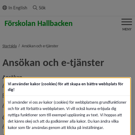
ll innehållet
In English
Sök
MENY
nivå i brödsmulenavigeringen
Startsida
Ansökan och e-tjänster
Ansökan och e-tjänster
Ansökan
Vi använder kakor (cookies) för att skapa en bättre webbplats för
Ansöka om plats
dig!
Platserbjudande i förskola
Vi använder vi oss av kakor (cookies) för webbplatsens grundfunktioner
Avsluta plats, säga upp plats
och för att förbättra webbplatsen. Vi vill också kunna erbjuda dig
nyttiga funktioner som till exempel uppläsning av text. Vi hoppas att
Övrigt
det känns okej och att du godkänner alla kakor. Du kan ändra vilka
Anmäl frånvaro i förskolan
kakor som får användas genom att klicka på inställningar.